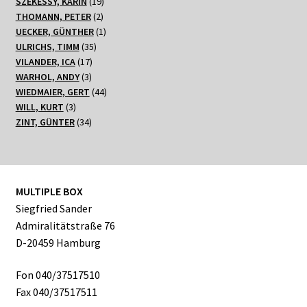
19
Produkte
SZÉKESSY, KARIN
19
2
Produkte
THOMANN, PETER
2
Produkte
1
UECKER, GÜNTHER
1
35
Produkt
ULRICHS, TIMM
35
17
Produkte
VILANDER, ICA
17
3
Produkte
WARHOL, ANDY
3
Produkte
44
WIEDMAIER, GERT
44
3
Produkte
WILL, KURT
3
Produkte
34
ZINT, GÜNTER
34
Produkte
MULTIPLE BOX
Siegfried Sander
Admiralitätstraße 76
D-20459 Hamburg
Fon 040/37517510
Fax 040/37517511