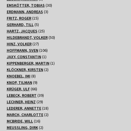
Produkt
30
EMSKÖTTER, TOBIAS
30
3
Produkte
ERDMANN, ANDREAS
3
15
Produkte
FRITZ, ROGER
15
Produkte
5
GERHARD, TILL
5
Produkte
25
HARTZ, JACQUES
25
Produkte
50
HILDEBRANDT, VOLKER
50
27
Produkte
HINZ, VOLKER
27
Produkte
106
HOFFMANN, SVEN
106
1
Produkte
JAXY, CONSTANTIN
1
Produkt
1
KIPPENBERGER, MARTIN
1
2
Produkt
KLÖCKNER, KIRSTEN
2
8
Produkte
KNOEBEL, IMI
8
Produkte
9
KNOP, TILMAN
9
66
Produkte
KRÜGER, ULF
66
Produkte
39
LEBECK, ROBERT
39
29
Produkte
LECHNER, HEINZ
29
Produkte
18
LEDERER, ANNETTE
18
Produkte
2
MARCH, CHARLOTTE
2
16
Produkte
MCBRIDE, WILL
16
Produkte
2
MEUSSLING, DIRK
2