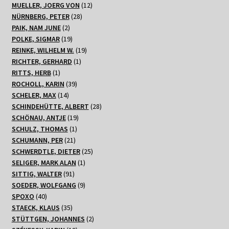
Produkte
12
MUELLER, JOERG VON
12
28
Produkte
NÜRNBERG, PETER
28
2
Produkte
PAIK, NAM JUNE
2
Produkte
19
POLKE, SIGMAR
19
Produkte
19
REINKE, WILHELM W.
19
1
Produkte
RICHTER, GERHARD
1
1
Produkt
RITTS, HERB
1
Produkt
39
ROCHOLL, KARIN
39
14
Produkte
SCHELER, MAX
14
Produkte
28
SCHINDEHÜTTE, ALBERT
28
19
Produkte
SCHÖNAU, ANTJE
19
1
Produkte
SCHULZ, THOMAS
1
21
Produkt
SCHUMANN, PER
21
Produkte
25
SCHWERDTLE, DIETER
25
1
Produkte
SELIGER, MARK ALAN
1
91
Produkt
SITTIG, WALTER
91
Produkte
9
SOEDER, WOLFGANG
9
40
Produkte
SPOXO
40
Produkte
35
STAECK, KLAUS
35
Produkte
2
STÜTTGEN, JOHANNES
2