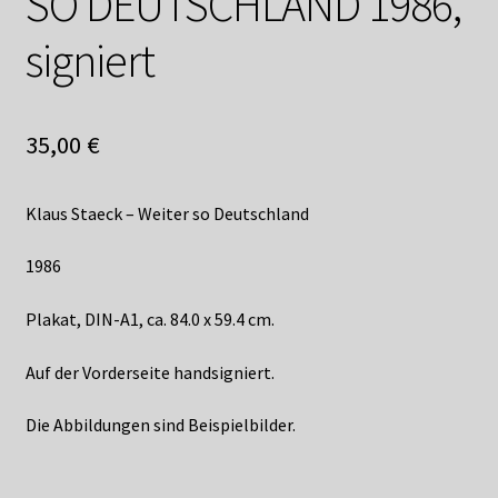
SO DEUTSCHLAND 1986,
Shop
signiert
Suchservice
Versandkosten / Lieferung
35,00
€
Warenkorb
Klaus Staeck – Weiter so Deutschland
Widerrufsbelehrung
1986
Zahlungsarten
Plakat, DIN-A1, ca. 84.0 x 59.4 cm.
Auf der Vorderseite handsigniert.
Die Abbildungen sind Beispielbilder.