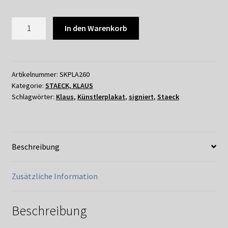
KLAUS
In den Warenkorb
STAECK
-
WEITER
SO
Artikelnummer:
SKPLA260
Kategorie:
STAECK, KLAUS
DEUTSCHLAND
Schlagwörter:
Klaus
,
Künstlerplakat
,
signiert
,
Staeck
1986,
signiert
Menge
Beschreibung
Zusätzliche Information
Beschreibung