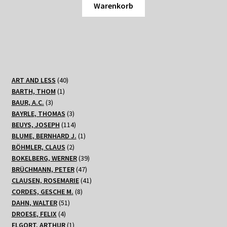
Warenkorb
40
ART AND LESS
40
1
Produkte
BARTH, THOM
1
3
Produkt
BAUR, A.C.
3
Produkte
3
BAYRLE, THOMAS
3
Produkte
114
BEUYS, JOSEPH
114
Produkte
1
BLUME, BERNHARD J.
1
2
Produkt
BÖHMLER, CLAUS
2
Produkte
39
BOKELBERG, WERNER
39
47
Produkte
BRÜCHMANN, PETER
47
Produkte
41
CLAUSEN, ROSEMARIE
41
8
Produkte
CORDES, GESCHE M.
8
51
Produkte
DAHN, WALTER
51
4
Produkte
DROESE, FELIX
4
Produkte
1
ELGORT, ARTHUR
1