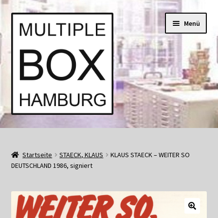
Zur
Springe
Menü
Navigation
zum
springen
Inhalt
Start
AGB
Startseite
STAECK, KLAUS
KLAUS STAECK – WEITER SO
DEUTSCHLAND 1986, signiert
Aktuell • Angebote
Bücher und Kataloge