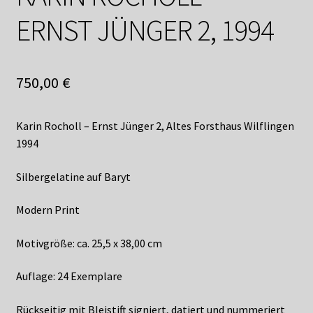
Shop
ERNST JÜNGER 2, 1994
Suchservice
Versandkosten / Lieferung
750,00
€
Warenkorb
Karin Rocholl – Ernst Jünger 2, Altes Forsthaus Wilflingen
1994
Widerrufsbelehrung
Silbergelatine auf Baryt
Zahlungsarten
Modern Print
Motivgröße: ca. 25,5 x 38,00 cm
Auflage: 24 Exemplare
Rückseitig mit Bleistift signiert, datiert und nummeriert