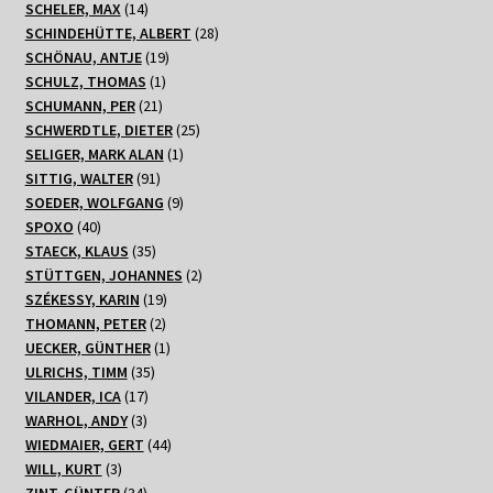
14
Produkte
SCHELER, MAX
14
Produkte
28
SCHINDEHÜTTE, ALBERT
28
19
Produkte
SCHÖNAU, ANTJE
19
1
Produkte
SCHULZ, THOMAS
1
21
Produkt
SCHUMANN, PER
21
Produkte
25
SCHWERDTLE, DIETER
25
1
Produkte
SELIGER, MARK ALAN
1
91
Produkt
SITTIG, WALTER
91
Produkte
9
SOEDER, WOLFGANG
9
40
Produkte
SPOXO
40
Produkte
35
STAECK, KLAUS
35
Produkte
2
STÜTTGEN, JOHANNES
2
19
Produkte
SZÉKESSY, KARIN
19
2
Produkte
THOMANN, PETER
2
Produkte
1
UECKER, GÜNTHER
1
35
Produkt
ULRICHS, TIMM
35
17
Produkte
VILANDER, ICA
17
3
Produkte
WARHOL, ANDY
3
Produkte
44
WIEDMAIER, GERT
44
3
Produkte
WILL, KURT
3
Produkte
34
ZINT, GÜNTER
34