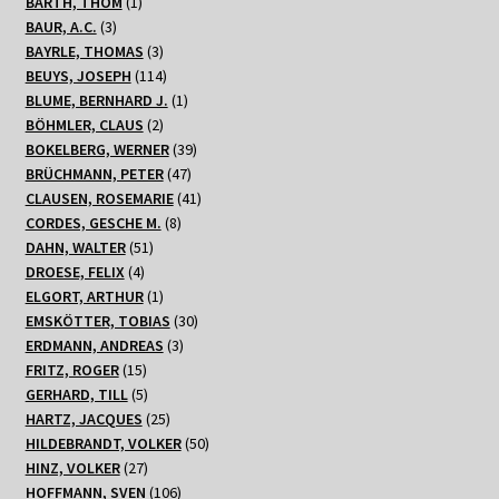
1
Produkte
BARTH, THOM
1
3
Produkt
BAUR, A.C.
3
Produkte
3
BAYRLE, THOMAS
3
Produkte
114
BEUYS, JOSEPH
114
Produkte
1
BLUME, BERNHARD J.
1
2
Produkt
BÖHMLER, CLAUS
2
Produkte
39
BOKELBERG, WERNER
39
47
Produkte
BRÜCHMANN, PETER
47
Produkte
41
CLAUSEN, ROSEMARIE
41
8
Produkte
CORDES, GESCHE M.
8
51
Produkte
DAHN, WALTER
51
4
Produkte
DROESE, FELIX
4
Produkte
1
ELGORT, ARTHUR
1
Produkt
30
EMSKÖTTER, TOBIAS
30
3
Produkte
ERDMANN, ANDREAS
3
15
Produkte
FRITZ, ROGER
15
Produkte
5
GERHARD, TILL
5
Produkte
25
HARTZ, JACQUES
25
Produkte
50
HILDEBRANDT, VOLKER
50
27
Produkte
HINZ, VOLKER
27
Produkte
106
HOFFMANN, SVEN
106