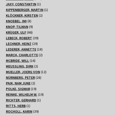
1
Produkte
JAXY, CONSTANTIN
1
Produkt
1
KIPPENBERGER, MARTIN
1
2
Produkt
KLÖCKNER, KIRSTEN
2
8
Produkte
KNOEBEL, IMI
8
Produkte
9
KNOP, TILMAN
9
66
Produkte
KRÜGER, ULF
66
Produkte
39
LEBECK, ROBERT
39
29
Produkte
LECHNER, HEINZ
29
Produkte
18
LEDERER, ANNETTE
18
Produkte
2
MARCH, CHARLOTTE
2
16
Produkte
MCBRIDE, WILL
16
Produkte
2
MEUSSLING, DIRK
2
Produkte
12
MUELLER, JOERG VON
12
28
Produkte
NÜRNBERG, PETER
28
2
Produkte
PAIK, NAM JUNE
2
Produkte
19
POLKE, SIGMAR
19
Produkte
19
REINKE, WILHELM W.
19
1
Produkte
RICHTER, GERHARD
1
1
Produkt
RITTS, HERB
1
Produkt
39
ROCHOLL, KARIN
39