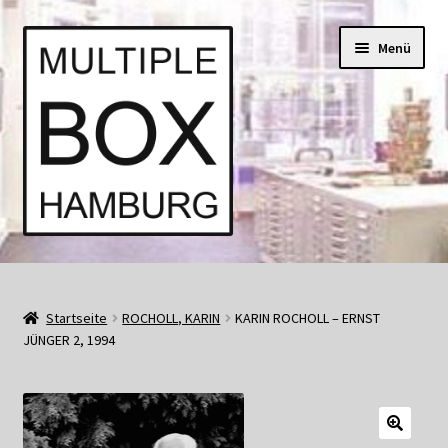
Zur
Springe
Menü
Navigation
zum
springen
Inhalt
Start
AGB
Startseite
ROCHOLL, KARIN
KARIN ROCHOLL – ERNST
JÜNGER 2, 1994
Aktuell • Angebote
Bücher und Kataloge