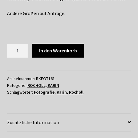
Andere Größen auf Anfrage.
KARIN
In den Warenkorb
ROCHOLL
-
ERNST
JÜNGER
Artikelnummer:
RKFOT161
Kategorie:
ROCHOLL, KARIN
2,
Schlagwörter:
Fotografie
,
Karin
,
Rocholl
1994
Menge
Zusätzliche Information