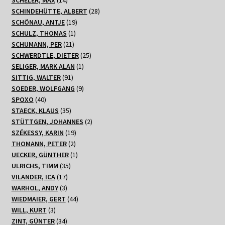
Produkte
28
SCHINDEHÜTTE, ALBERT
28
19
Produkte
SCHÖNAU, ANTJE
19
1
Produkte
SCHULZ, THOMAS
1
21
Produkt
SCHUMANN, PER
21
Produkte
25
SCHWERDTLE, DIETER
25
1
Produkte
SELIGER, MARK ALAN
1
91
Produkt
SITTIG, WALTER
91
Produkte
9
SOEDER, WOLFGANG
9
40
Produkte
SPOXO
40
Produkte
35
STAECK, KLAUS
35
Produkte
2
STÜTTGEN, JOHANNES
2
19
Produkte
SZÉKESSY, KARIN
19
2
Produkte
THOMANN, PETER
2
Produkte
1
UECKER, GÜNTHER
1
35
Produkt
ULRICHS, TIMM
35
17
Produkte
VILANDER, ICA
17
3
Produkte
WARHOL, ANDY
3
Produkte
44
WIEDMAIER, GERT
44
3
Produkte
WILL, KURT
3
Produkte
34
ZINT, GÜNTER
34