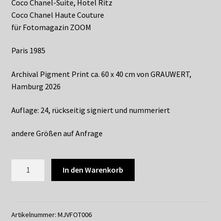
Coco Chanel-Suite, Hotel Ritz
Coco Chanel Haute Couture
für Fotomagazin ZOOM
Paris 1985
Archival Pigment Print ca. 60 x 40 cm von GRAUWERT,
Hamburg 2026
Auflage: 24, rückseitig signiert und nummeriert
andere Größen auf Anfrage
JOERG
In den Warenkorb
VON
MUELLER
-
VANESSA
Artikelnummer:
MJVFOT006