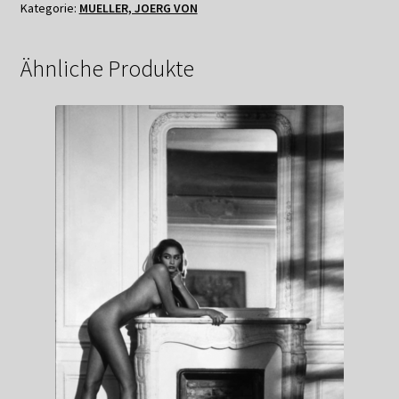
Kategorie:
MUELLER, JOERG VON
SMITH
/
COCO
Ähnliche Produkte
CHANEL,
Paris
1985
Menge