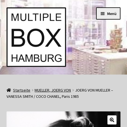
Zur
Springe
Menü
Navigation
zum
springen
Inhalt
Start
AGB
Startseite
MUELLER, JOERG VON
JOERG VON MUELLER –
VANESSA SMITH / COCO CHANEL, Paris 1985
Aktuell • Angebote
Bücher und Kataloge