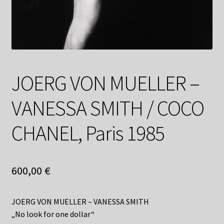
Shop
Suchservice
Versandkosten / Lieferung
JOERG VON MUELLER –
Warenkorb
VANESSA SMITH / COCO
Widerrufsbelehrung
CHANEL, Paris 1985
Zahlungsarten
600,00
€
JOERG VON MUELLER – VANESSA SMITH
„No look for one dollar“