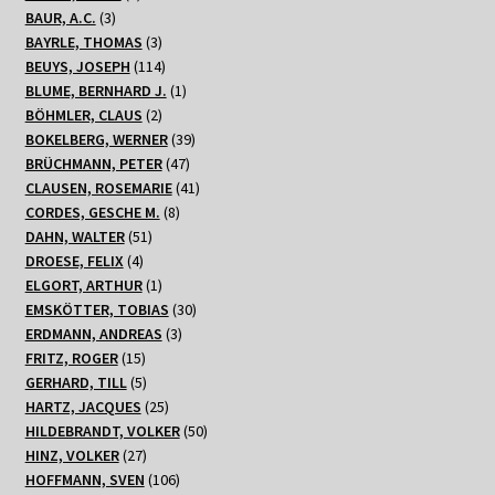
3
Produkt
BAUR, A.C.
3
Produkte
3
BAYRLE, THOMAS
3
Produkte
114
BEUYS, JOSEPH
114
Produkte
1
BLUME, BERNHARD J.
1
2
Produkt
BÖHMLER, CLAUS
2
Produkte
39
BOKELBERG, WERNER
39
47
Produkte
BRÜCHMANN, PETER
47
Produkte
41
CLAUSEN, ROSEMARIE
41
8
Produkte
CORDES, GESCHE M.
8
51
Produkte
DAHN, WALTER
51
4
Produkte
DROESE, FELIX
4
Produkte
1
ELGORT, ARTHUR
1
Produkt
30
EMSKÖTTER, TOBIAS
30
3
Produkte
ERDMANN, ANDREAS
3
15
Produkte
FRITZ, ROGER
15
Produkte
5
GERHARD, TILL
5
Produkte
25
HARTZ, JACQUES
25
Produkte
50
HILDEBRANDT, VOLKER
50
27
Produkte
HINZ, VOLKER
27
Produkte
106
HOFFMANN, SVEN
106