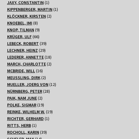
1
Produkte
JAXY, CONSTANTIN
1
Produkt
1
KIPPENBERGER, MARTIN
1
2
Produkt
KLÖCKNER, KIRSTEN
2
8
Produkte
KNOEBEL, IMI
8
Produkte
9
KNOP, TILMAN
9
66
Produkte
KRÜGER, ULF
66
Produkte
39
LEBECK, ROBERT
39
29
Produkte
LECHNER, HEINZ
29
Produkte
18
LEDERER, ANNETTE
18
Produkte
2
MARCH, CHARLOTTE
2
16
Produkte
MCBRIDE, WILL
16
Produkte
2
MEUSSLING, DIRK
2
Produkte
12
MUELLER, JOERG VON
12
28
Produkte
NÜRNBERG, PETER
28
2
Produkte
PAIK, NAM JUNE
2
Produkte
19
POLKE, SIGMAR
19
Produkte
19
REINKE, WILHELM W.
19
1
Produkte
RICHTER, GERHARD
1
1
Produkt
RITTS, HERB
1
Produkt
39
ROCHOLL, KARIN
39
14
Produkte
SCHELER, MAX
14