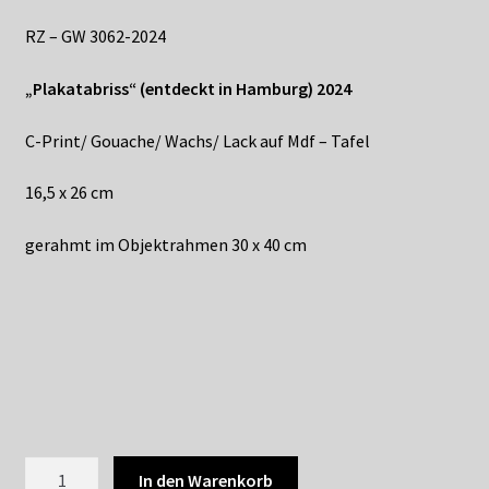
Shop
RZ – GW 3062-2024
Suchservice
„Plakatabriss“ (entdeckt in Hamburg) 2024
Versandkosten / Lieferung
C-Print/ Gouache/ Wachs/ Lack auf Mdf – Tafel
Warenkorb
16,5 x 26 cm
Widerrufsbelehrung
gerahmt im Objektrahmen 30 x 40 cm
Zahlungsarten
GERT
In den Warenkorb