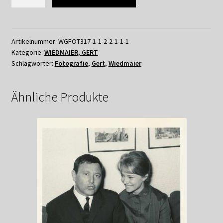
WIEDMAIER
-
"Plakatabriss"
Menge
Artikelnummer:
WGFOT317-1-1-2-2-1-1-1
Kategorie:
WIEDMAIER, GERT
Schlagwörter:
Fotografie
,
Gert
,
Wiedmaier
Ähnliche Produkte