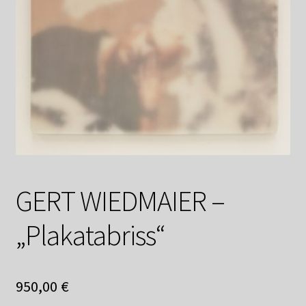
Datenschutzerklärung
Impressum
Kasse
Linkliste
Mein Konto
GERT WIEDMAIER –
Mitglieder
„Plakatabriss“
Newsletter
Newsletter
950,00
€