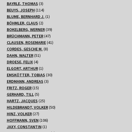
Produkte
3
BAYRLE, THOMAS
3
Produkte
114
BEUYS, JOSEPH
114
Produkte
1
BLUME, BERNHARD J.
1
2
Produkt
BÖHMLER, CLAUS
2
Produkte
39
BOKELBERG, WERNER
39
47
Produkte
BRÜCHMANN, PETER
47
Produkte
41
CLAUSEN, ROSEMARIE
41
8
Produkte
CORDES, GESCHE M.
8
51
Produkte
DAHN, WALTER
51
4
Produkte
DROESE, FELIX
4
Produkte
1
ELGORT, ARTHUR
1
Produkt
30
EMSKÖTTER, TOBIAS
30
3
Produkte
ERDMANN, ANDREAS
3
15
Produkte
FRITZ, ROGER
15
Produkte
5
GERHARD, TILL
5
Produkte
25
HARTZ, JACQUES
25
Produkte
50
HILDEBRANDT, VOLKER
50
27
Produkte
HINZ, VOLKER
27
Produkte
106
HOFFMANN, SVEN
106
1
Produkte
JAXY, CONSTANTIN
1