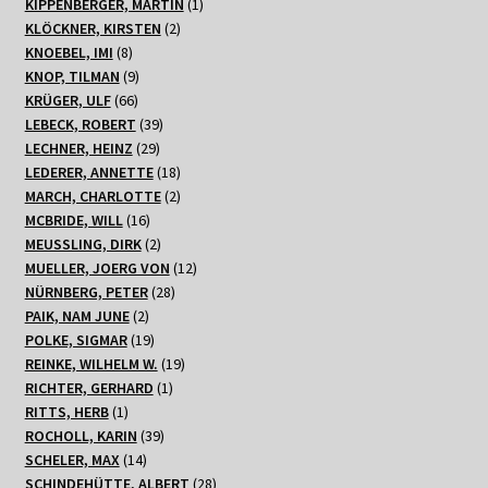
Produkt
1
KIPPENBERGER, MARTIN
1
2
Produkt
KLÖCKNER, KIRSTEN
2
8
Produkte
KNOEBEL, IMI
8
Produkte
9
KNOP, TILMAN
9
66
Produkte
KRÜGER, ULF
66
Produkte
39
LEBECK, ROBERT
39
29
Produkte
LECHNER, HEINZ
29
Produkte
18
LEDERER, ANNETTE
18
Produkte
2
MARCH, CHARLOTTE
2
16
Produkte
MCBRIDE, WILL
16
Produkte
2
MEUSSLING, DIRK
2
Produkte
12
MUELLER, JOERG VON
12
28
Produkte
NÜRNBERG, PETER
28
2
Produkte
PAIK, NAM JUNE
2
Produkte
19
POLKE, SIGMAR
19
Produkte
19
REINKE, WILHELM W.
19
1
Produkte
RICHTER, GERHARD
1
1
Produkt
RITTS, HERB
1
Produkt
39
ROCHOLL, KARIN
39
14
Produkte
SCHELER, MAX
14
Produkte
28
SCHINDEHÜTTE, ALBERT
28