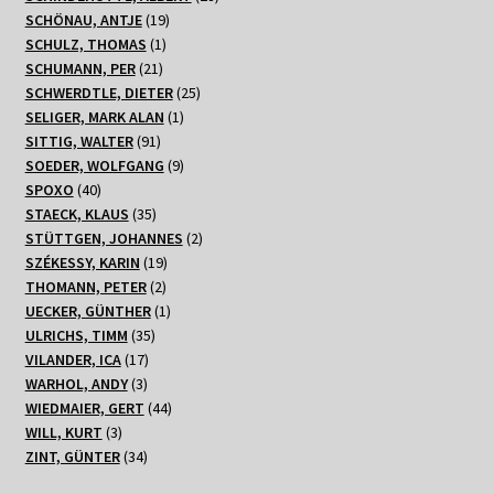
19
Produkte
SCHÖNAU, ANTJE
19
1
Produkte
SCHULZ, THOMAS
1
21
Produkt
SCHUMANN, PER
21
Produkte
25
SCHWERDTLE, DIETER
25
1
Produkte
SELIGER, MARK ALAN
1
91
Produkt
SITTIG, WALTER
91
Produkte
9
SOEDER, WOLFGANG
9
40
Produkte
SPOXO
40
Produkte
35
STAECK, KLAUS
35
Produkte
2
STÜTTGEN, JOHANNES
2
19
Produkte
SZÉKESSY, KARIN
19
2
Produkte
THOMANN, PETER
2
Produkte
1
UECKER, GÜNTHER
1
35
Produkt
ULRICHS, TIMM
35
17
Produkte
VILANDER, ICA
17
3
Produkte
WARHOL, ANDY
3
Produkte
44
WIEDMAIER, GERT
44
3
Produkte
WILL, KURT
3
Produkte
34
ZINT, GÜNTER
34
Produkte