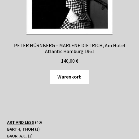
PETER NÜRNBERG – MARLENE DIETRICH, Am Hotel
Atlantic Hamburg 1961
140,00
€
Warenkorb
40
ART AND LESS
40
1
Produkte
BARTH, THOM
1
3
Produkt
BAUR, A.C.
3