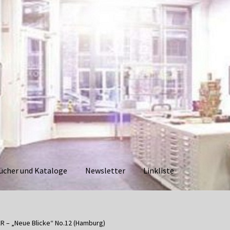
ücher und Kataloge
Newsletter
Linkliste
aloge
Datenschutzerklärung
Impressum
Kasse
Linkliste
Mein Ko
 – „Neue Blicke“ No.12 (Hamburg)