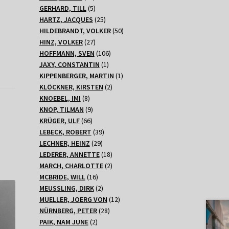
Produkte
5
GERHARD, TILL
5
Produkte
25
HARTZ, JACQUES
25
Produkte
50
HILDEBRANDT, VOLKER
50
27
Produkte
HINZ, VOLKER
27
Produkte
106
HOFFMANN, SVEN
106
1
Produkte
JAXY, CONSTANTIN
1
Produkt
1
KIPPENBERGER, MARTIN
1
2
Produkt
KLÖCKNER, KIRSTEN
2
8
Produkte
KNOEBEL, IMI
8
Produkte
9
KNOP, TILMAN
9
66
Produkte
KRÜGER, ULF
66
Produkte
39
LEBECK, ROBERT
39
29
Produkte
LECHNER, HEINZ
29
Produkte
18
LEDERER, ANNETTE
18
Produkte
2
MARCH, CHARLOTTE
2
16
Produkte
MCBRIDE, WILL
16
Produkte
2
MEUSSLING, DIRK
2
Produkte
12
MUELLER, JOERG VON
12
28
Produkte
NÜRNBERG, PETER
28
2
Produkte
PAIK, NAM JUNE
2