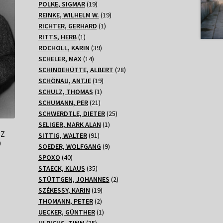
Produkte
19
POLKE, SIGMAR
19
Produkte
19
REINKE, WILHELM W.
19
1
Produkte
RICHTER, GERHARD
1
1
Produkt
RITTS, HERB
1
Produkt
39
ROCHOLL, KARIN
39
14
Produkte
SCHELER, MAX
14
Produkte
28
SCHINDEHÜTTE, ALBERT
28
19
Produkte
SCHÖNAU, ANTJE
19
1
Produkte
SCHULZ, THOMAS
1
21
Produkt
SCHUMANN, PER
21
Produkte
25
SCHWERDTLE, DIETER
25
1
Produkte
SELIGER, MARK ALAN
1
NZ
91
Produkt
SITTIG, WALTER
91
9
Produkte
9
SOEDER, WOLFGANG
9
40
Produkte
SPOXO
40
Produkte
35
STAECK, KLAUS
35
Produkte
2
STÜTTGEN, JOHANNES
2
19
Produkte
SZÉKESSY, KARIN
19
2
Produkte
THOMANN, PETER
2
Produkte
1
UECKER, GÜNTHER
1
35
Produkt
ULRICHS, TIMM
35