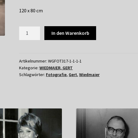
120 x 80 cm
GERT
In den Warenkorb
WIEDMAIER
-
"Neue
Blicke"
Artikelnummer:
WGFOT317-1-1-1-1
Kategorie:
WIEDMAIER, GERT
No.12
Schlagwörter:
Fotografie
,
Gert
,
Wiedmaier
(Hamburg)
Menge