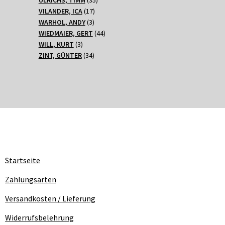
17
Produkte
VILANDER, ICA
17
3
Produkte
WARHOL, ANDY
3
Produkte
44
WIEDMAIER, GERT
44
3
Produkte
WILL, KURT
3
Produkte
34
ZINT, GÜNTER
34
Produkte
Startseite
Zahlungsarten
Versandkosten / Lieferung
Widerrufsbelehrung