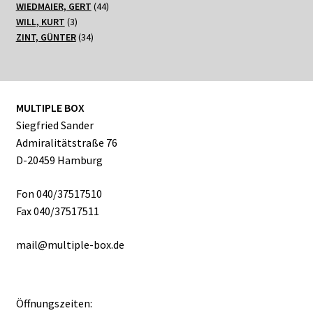
Produkte
44
WIEDMAIER, GERT
44
3
Produkte
WILL, KURT
3
Produkte
34
ZINT, GÜNTER
34
Produkte
MULTIPLE BOX
Siegfried Sander
Admiralitätstraße 76
D-20459 Hamburg
Fon 040/37517510
Fax 040/37517511
mail@multiple-box.de
Öffnungszeiten: