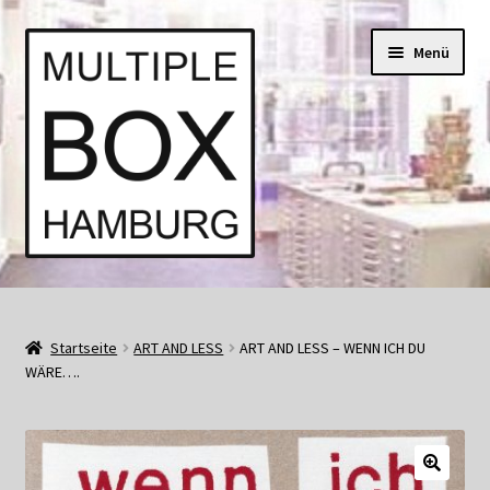
Zur
Springe
Menü
Navigation
zum
springen
Inhalt
Start
AGB
Startseite
ART AND LESS
ART AND LESS – WENN ICH DU
WÄRE….
Aktuell • Angebote
Bücher und Kataloge