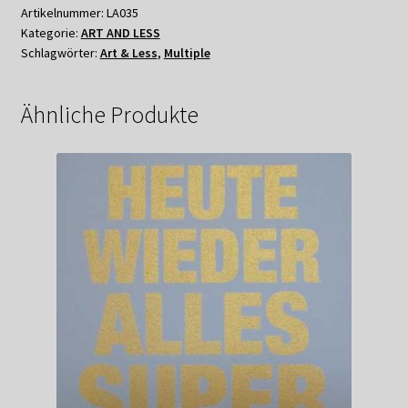
WENN
Artikelnummer:
LA035
Kategorie:
ART AND LESS
ICH
Schlagwörter:
Art & Less
,
Multiple
DU
WÄRE....
Menge
Ähnliche Produkte