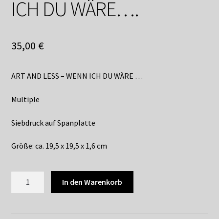
Shop
ICH DU WÄRE….
Suchservice
35,00
€
Versandkosten / Lieferung
ART AND LESS – WENN ICH DU WÄRE …
Warenkorb
Multiple
Widerrufsbelehrung
Siebdruck auf Spanplatte
Zahlungsarten
Größe: ca. 19,5 x 19,5 x 1,6 cm
ART
In den Warenkorb
AND
LESS
-