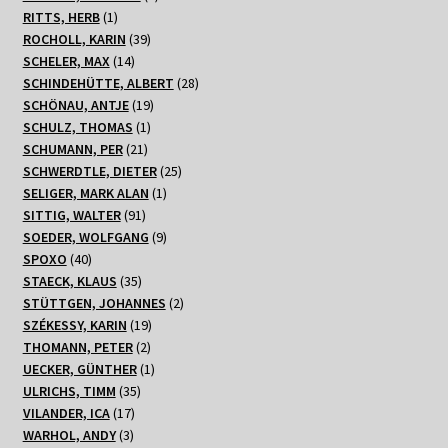
1
Produkt
RITTS, HERB
1
Produkt
39
ROCHOLL, KARIN
39
14
Produkte
SCHELER, MAX
14
Produkte
28
SCHINDEHÜTTE, ALBERT
28
19
Produkte
SCHÖNAU, ANTJE
19
1
Produkte
SCHULZ, THOMAS
1
21
Produkt
SCHUMANN, PER
21
Produkte
25
SCHWERDTLE, DIETER
25
1
Produkte
SELIGER, MARK ALAN
1
91
Produkt
SITTIG, WALTER
91
Produkte
9
SOEDER, WOLFGANG
9
40
Produkte
SPOXO
40
Produkte
35
STAECK, KLAUS
35
Produkte
2
STÜTTGEN, JOHANNES
2
19
Produkte
SZÉKESSY, KARIN
19
2
Produkte
THOMANN, PETER
2
Produkte
1
UECKER, GÜNTHER
1
35
Produkt
ULRICHS, TIMM
35
17
Produkte
VILANDER, ICA
17
3
Produkte
WARHOL, ANDY
3