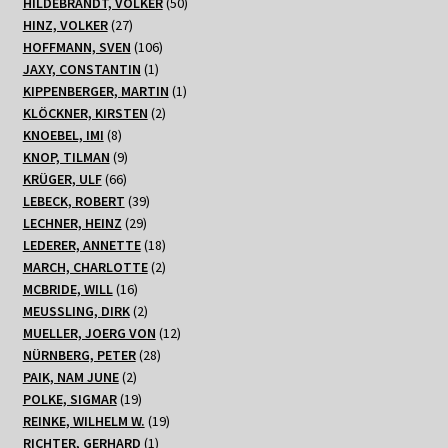
Produkte
50
HILDEBRANDT, VOLKER
50
27
Produkte
HINZ, VOLKER
27
Produkte
106
HOFFMANN, SVEN
106
1
Produkte
JAXY, CONSTANTIN
1
Produkt
1
KIPPENBERGER, MARTIN
1
2
Produkt
KLÖCKNER, KIRSTEN
2
8
Produkte
KNOEBEL, IMI
8
Produkte
9
KNOP, TILMAN
9
66
Produkte
KRÜGER, ULF
66
Produkte
39
LEBECK, ROBERT
39
29
Produkte
LECHNER, HEINZ
29
Produkte
18
LEDERER, ANNETTE
18
Produkte
2
MARCH, CHARLOTTE
2
16
Produkte
MCBRIDE, WILL
16
Produkte
2
MEUSSLING, DIRK
2
Produkte
12
MUELLER, JOERG VON
12
28
Produkte
NÜRNBERG, PETER
28
2
Produkte
PAIK, NAM JUNE
2
Produkte
19
POLKE, SIGMAR
19
Produkte
19
REINKE, WILHELM W.
19
1
Produkte
RICHTER, GERHARD
1