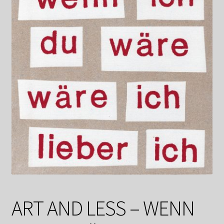
Datenschutzerklärung
Impressum
Kasse
Linkliste
Mein Konto
Mitglieder
Newsletter
Newsletter
ART AND LESS – WENN