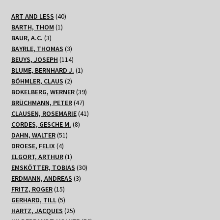
40
ART AND LESS
40
1
Produkte
BARTH, THOM
1
3
Produkt
BAUR, A.C.
3
Produkte
3
BAYRLE, THOMAS
3
Produkte
114
BEUYS, JOSEPH
114
Produkte
1
BLUME, BERNHARD J.
1
2
Produkt
BÖHMLER, CLAUS
2
Produkte
39
BOKELBERG, WERNER
39
47
Produkte
BRÜCHMANN, PETER
47
Produkte
41
CLAUSEN, ROSEMARIE
41
8
Produkte
CORDES, GESCHE M.
8
51
Produkte
DAHN, WALTER
51
4
Produkte
DROESE, FELIX
4
Produkte
1
ELGORT, ARTHUR
1
Produkt
30
EMSKÖTTER, TOBIAS
30
3
Produkte
ERDMANN, ANDREAS
3
15
Produkte
FRITZ, ROGER
15
Produkte
5
GERHARD, TILL
5
Produkte
25
HARTZ, JACQUES
25