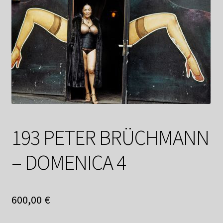
Datenschutzerklärung
Impressum
Kasse
Linkliste
Mein Konto
193 PETER BRÜCHMANN
Mitglieder
– DOMENICA 4
Newsletter
600,00
€
Newsletter