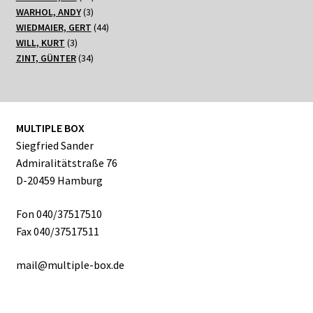
3
Produkte
WARHOL, ANDY
3
Produkte
44
WIEDMAIER, GERT
44
3
Produkte
WILL, KURT
3
Produkte
34
ZINT, GÜNTER
34
Produkte
MULTIPLE BOX
Siegfried Sander
Admiralitätstraße 76
D-20459 Hamburg
Fon 040/37517510
Fax 040/37517511
mail@multiple-box.de