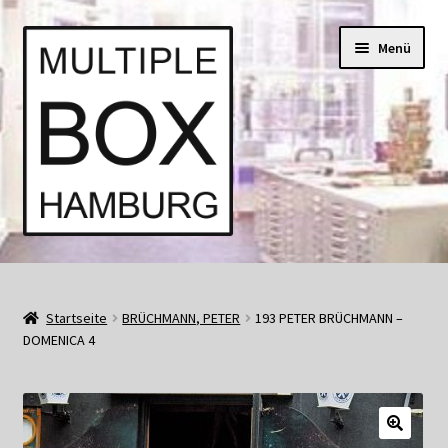
Zur
Springe
Menü
Navigation
zum
springen
Inhalt
Start
AGB
Startseite
BRÜCHMANN, PETER
193 PETER BRÜCHMANN –
DOMENICA 4
Aktuell • Angebote
Bücher und Kataloge