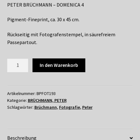
Shop
PETER BRÜCHMANN – DOMENICA 4
Suchservice
Pigment-Fineprint, ca. 30 x 45 cm.
Versandkosten / Lieferung
Rückseitig mit Fotografenstempel, in säurefreiem
Passepartout.
Warenkorb
193
In den Warenkorb
Widerrufsbelehrung
PETER
BRÜCHMANN
Zahlungsarten
-
DOMENICA
Artikelnummer:
BPFOT193
Kategorie:
BRÜCHMANN, PETER
4
Schlagwörter:
Brüchmann
,
Fotografie
,
Peter
Menge
Beschreibung