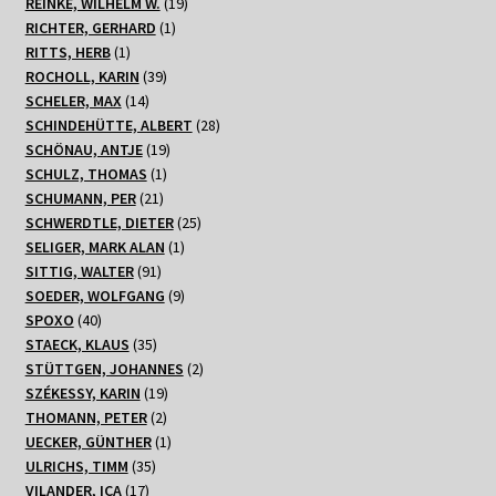
Produkte
19
REINKE, WILHELM W.
19
1
Produkte
RICHTER, GERHARD
1
1
Produkt
RITTS, HERB
1
Produkt
39
ROCHOLL, KARIN
39
14
Produkte
SCHELER, MAX
14
Produkte
28
SCHINDEHÜTTE, ALBERT
28
19
Produkte
SCHÖNAU, ANTJE
19
1
Produkte
SCHULZ, THOMAS
1
21
Produkt
SCHUMANN, PER
21
Produkte
25
SCHWERDTLE, DIETER
25
1
Produkte
SELIGER, MARK ALAN
1
91
Produkt
SITTIG, WALTER
91
Produkte
9
SOEDER, WOLFGANG
9
40
Produkte
SPOXO
40
Produkte
35
STAECK, KLAUS
35
Produkte
2
STÜTTGEN, JOHANNES
2
19
Produkte
SZÉKESSY, KARIN
19
2
Produkte
THOMANN, PETER
2
Produkte
1
UECKER, GÜNTHER
1
35
Produkt
ULRICHS, TIMM
35
17
Produkte
VILANDER, ICA
17