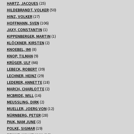
Produkte
25
HARTZ, JACQUES
25
Produkte
50
HILDEBRANDT, VOLKER
50
27
Produkte
HINZ, VOLKER
27
Produkte
106
HOFFMANN, SVEN
106
1
Produkte
JAXY, CONSTANTIN
1
Produkt
1
KIPPENBERGER, MARTIN
1
2
Produkt
KLÖCKNER, KIRSTEN
2
8
Produkte
KNOEBEL, IMI
8
Produkte
9
KNOP, TILMAN
9
66
Produkte
KRÜGER, ULF
66
Produkte
39
LEBECK, ROBERT
39
29
Produkte
LECHNER, HEINZ
29
Produkte
18
LEDERER, ANNETTE
18
Produkte
2
MARCH, CHARLOTTE
2
16
Produkte
MCBRIDE, WILL
16
Produkte
2
MEUSSLING, DIRK
2
Produkte
12
MUELLER, JOERG VON
12
28
Produkte
NÜRNBERG, PETER
28
2
Produkte
PAIK, NAM JUNE
2
Produkte
19
POLKE, SIGMAR
19