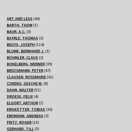
40
ART AND LESS
40
1
Produkte
BARTH, THOM
1
3
Produkt
BAUR, A.C.
3
Produkte
3
BAYRLE, THOMAS
3
Produkte
114
BEUYS, JOSEPH
114
Produkte
1
BLUME, BERNHARD J.
1
2
Produkt
BÖHMLER, CLAUS
2
Produkte
39
BOKELBERG, WERNER
39
47
Produkte
BRÜCHMANN, PETER
47
Produkte
41
CLAUSEN, ROSEMARIE
41
8
Produkte
CORDES, GESCHE M.
8
51
Produkte
DAHN, WALTER
51
4
Produkte
DROESE, FELIX
4
Produkte
1
ELGORT, ARTHUR
1
Produkt
30
EMSKÖTTER, TOBIAS
30
3
Produkte
ERDMANN, ANDREAS
3
15
Produkte
FRITZ, ROGER
15
Produkte
5
GERHARD, TILL
5