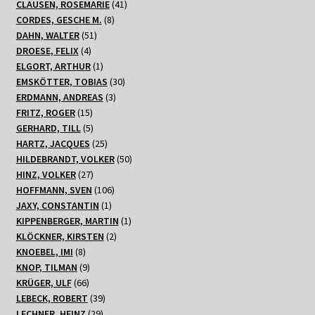
Produkte
41
CLAUSEN, ROSEMARIE
41
8
Produkte
CORDES, GESCHE M.
8
51
Produkte
DAHN, WALTER
51
4
Produkte
DROESE, FELIX
4
Produkte
1
ELGORT, ARTHUR
1
Produkt
30
EMSKÖTTER, TOBIAS
30
3
Produkte
ERDMANN, ANDREAS
3
15
Produkte
FRITZ, ROGER
15
Produkte
5
GERHARD, TILL
5
Produkte
25
HARTZ, JACQUES
25
Produkte
50
HILDEBRANDT, VOLKER
50
27
Produkte
HINZ, VOLKER
27
Produkte
106
HOFFMANN, SVEN
106
1
Produkte
JAXY, CONSTANTIN
1
Produkt
1
KIPPENBERGER, MARTIN
1
2
Produkt
KLÖCKNER, KIRSTEN
2
8
Produkte
KNOEBEL, IMI
8
Produkte
9
KNOP, TILMAN
9
66
Produkte
KRÜGER, ULF
66
Produkte
39
LEBECK, ROBERT
39
29
Produkte
LECHNER, HEINZ
29