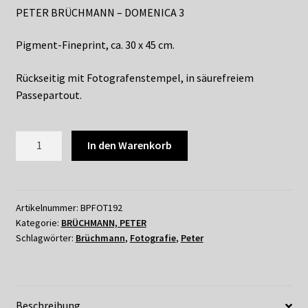
Shop
PETER BRÜCHMANN – DOMENICA 3
Suchservice
Pigment-Fineprint, ca. 30 x 45 cm.
Versandkosten / Lieferung
Rückseitig mit Fotografenstempel, in säurefreiem
Passepartout.
Warenkorb
192
In den Warenkorb
Widerrufsbelehrung
PETER
BRÜCHMANN
Zahlungsarten
-
DOMENICA
Artikelnummer:
BPFOT192
Kategorie:
BRÜCHMANN, PETER
3
Schlagwörter:
Brüchmann
,
Fotografie
,
Peter
Menge
Beschreibung