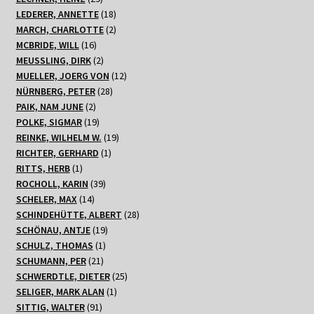
Produkte
18
LEDERER, ANNETTE
18
Produkte
2
MARCH, CHARLOTTE
2
16
Produkte
MCBRIDE, WILL
16
Produkte
2
MEUSSLING, DIRK
2
Produkte
12
MUELLER, JOERG VON
12
28
Produkte
NÜRNBERG, PETER
28
2
Produkte
PAIK, NAM JUNE
2
Produkte
19
POLKE, SIGMAR
19
Produkte
19
REINKE, WILHELM W.
19
1
Produkte
RICHTER, GERHARD
1
1
Produkt
RITTS, HERB
1
Produkt
39
ROCHOLL, KARIN
39
14
Produkte
SCHELER, MAX
14
Produkte
28
SCHINDEHÜTTE, ALBERT
28
19
Produkte
SCHÖNAU, ANTJE
19
1
Produkte
SCHULZ, THOMAS
1
21
Produkt
SCHUMANN, PER
21
Produkte
25
SCHWERDTLE, DIETER
25
1
Produkte
SELIGER, MARK ALAN
1
91
Produkt
SITTIG, WALTER
91