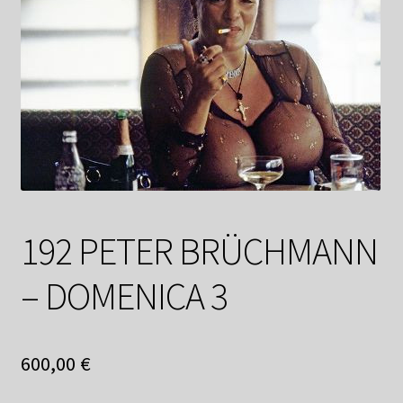
Datenschutzerklärung
Impressum
Kasse
Linkliste
Mein Konto
192 PETER BRÜCHMANN
Mitglieder
– DOMENICA 3
Newsletter
Newsletter
600,00
€