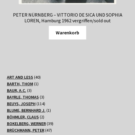
PETER NÜRNBERG – VITTORIO DE SICA UND SOPHIA
LOREN, Hamburg 1962 vergriffen/sold out
Warenkorb
40
ART AND LESS
40
1
Produkte
BARTH, THOM
1
3
Produkt
BAUR, A.C.
3
Produkte
3
BAYRLE, THOMAS
3
Produkte
114
BEUYS, JOSEPH
114
Produkte
1
BLUME, BERNHARD J.
1
2
Produkt
BÖHMLER, CLAUS
2
Produkte
39
BOKELBERG, WERNER
39
47
Produkte
BRÜCHMANN, PETER
47