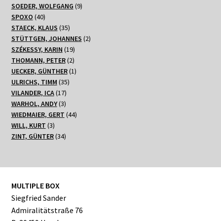
Produkte
9
SOEDER, WOLFGANG
9
40
Produkte
SPOXO
40
Produkte
35
STAECK, KLAUS
35
Produkte
2
STÜTTGEN, JOHANNES
2
19
Produkte
SZÉKESSY, KARIN
19
2
Produkte
THOMANN, PETER
2
Produkte
1
UECKER, GÜNTHER
1
35
Produkt
ULRICHS, TIMM
35
17
Produkte
VILANDER, ICA
17
3
Produkte
WARHOL, ANDY
3
Produkte
44
WIEDMAIER, GERT
44
3
Produkte
WILL, KURT
3
Produkte
34
ZINT, GÜNTER
34
Produkte
MULTIPLE BOX
Siegfried Sander
Admiralitätstraße 76