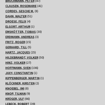
47
Produkte
BRÜCHMANN, PETER
47
Produkte
41
CLAUSEN, ROSEMARIE
41
8
Produkte
CORDES, GESCHE M.
8
51
Produkte
DAHN, WALTER
51
4
Produkte
DROESE, FELIX
4
Produkte
1
ELGORT, ARTHUR
1
Produkt
30
EMSKÖTTER, TOBIAS
30
3
Produkte
ERDMANN, ANDREAS
3
15
Produkte
FRITZ, ROGER
15
Produkte
5
GERHARD, TILL
5
Produkte
25
HARTZ, JACQUES
25
Produkte
50
HILDEBRANDT, VOLKER
50
27
Produkte
HINZ, VOLKER
27
Produkte
106
HOFFMANN, SVEN
106
1
Produkte
JAXY, CONSTANTIN
1
Produkt
1
KIPPENBERGER, MARTIN
1
2
Produkt
KLÖCKNER, KIRSTEN
2
8
Produkte
KNOEBEL, IMI
8
Produkte
9
KNOP, TILMAN
9
66
Produkte
KRÜGER, ULF
66
Produkte
39
LEBECK, ROBERT
39