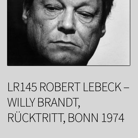
Datenschutzerklärung
Impressum
Kasse
Linkliste
Mein Konto
LR145 ROBERT LEBECK –
Mitglieder
WILLY BRANDT,
Newsletter
RÜCKTRITT, BONN 1974
Newsletter