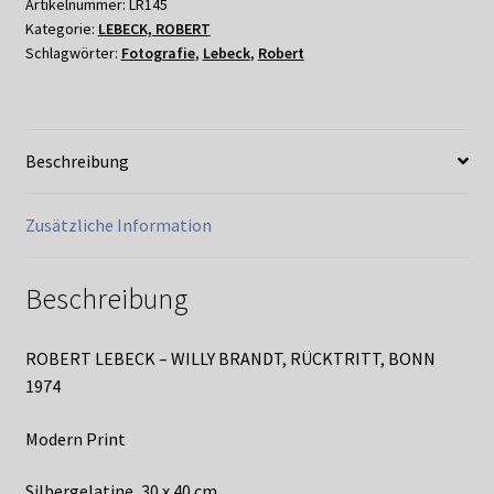
WILLY
Artikelnummer:
LR145
Kategorie:
LEBECK, ROBERT
BRANDT,
Schlagwörter:
Fotografie
,
Lebeck
,
Robert
RÜCKTRITT,
BONN
1974
Menge
Beschreibung
Zusätzliche Information
Beschreibung
ROBERT LEBECK – WILLY BRANDT, RÜCKTRITT, BONN
1974
Modern Print
Silbergelatine, 30 x 40 cm,