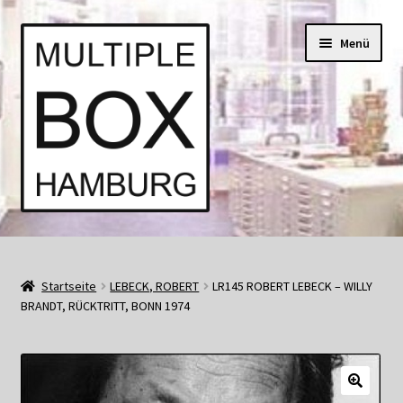
Zur
Springe
Menü
Navigation
zum
springen
Inhalt
Start
AGB
Startseite
LEBECK, ROBERT
LR145 ROBERT LEBECK – WILLY
BRANDT, RÜCKTRITT, BONN 1974
Aktuell • Angebote
Bücher und Kataloge