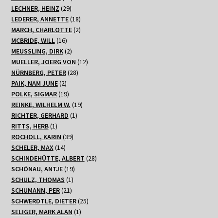
29
Produkte
LECHNER, HEINZ
29
Produkte
18
LEDERER, ANNETTE
18
Produkte
2
MARCH, CHARLOTTE
2
16
Produkte
MCBRIDE, WILL
16
Produkte
2
MEUSSLING, DIRK
2
Produkte
12
MUELLER, JOERG VON
12
28
Produkte
NÜRNBERG, PETER
28
2
Produkte
PAIK, NAM JUNE
2
Produkte
19
POLKE, SIGMAR
19
Produkte
19
REINKE, WILHELM W.
19
1
Produkte
RICHTER, GERHARD
1
1
Produkt
RITTS, HERB
1
Produkt
39
ROCHOLL, KARIN
39
14
Produkte
SCHELER, MAX
14
Produkte
28
SCHINDEHÜTTE, ALBERT
28
19
Produkte
SCHÖNAU, ANTJE
19
1
Produkte
SCHULZ, THOMAS
1
21
Produkt
SCHUMANN, PER
21
Produkte
25
SCHWERDTLE, DIETER
25
1
Produkte
SELIGER, MARK ALAN
1