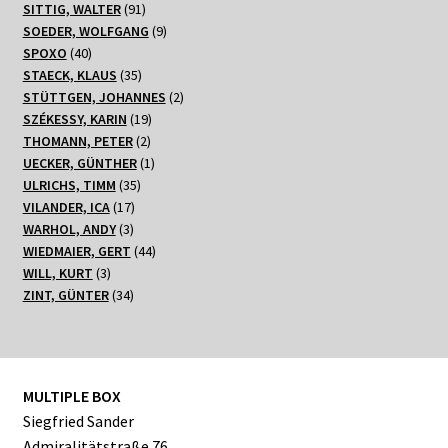
91
Produkt
SITTIG, WALTER
91
Produkte
9
SOEDER, WOLFGANG
9
40
Produkte
SPOXO
40
Produkte
35
STAECK, KLAUS
35
Produkte
2
STÜTTGEN, JOHANNES
2
19
Produkte
SZÉKESSY, KARIN
19
2
Produkte
THOMANN, PETER
2
Produkte
1
UECKER, GÜNTHER
1
35
Produkt
ULRICHS, TIMM
35
17
Produkte
VILANDER, ICA
17
3
Produkte
WARHOL, ANDY
3
Produkte
44
WIEDMAIER, GERT
44
3
Produkte
WILL, KURT
3
Produkte
34
ZINT, GÜNTER
34
Produkte
MULTIPLE BOX
Siegfried Sander
Admiralitätstraße 76