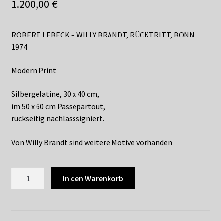
Shop
1.200,00
€
Suchservice
ROBERT LEBECK – WILLY BRANDT, RÜCKTRITT, BONN
1974
Versandkosten / Lieferung
Modern Print
Warenkorb
Silbergelatine, 30 x 40 cm,
Widerrufsbelehrung
im 50 x 60 cm Passepartout,
rückseitig nachlasssigniert.
Zahlungsarten
Von Willy Brandt sind weitere Motive vorhanden
LR145
In den Warenkorb
ROBERT
LEBECK
-