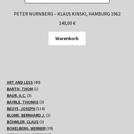
PETER NÜRNBERG – KLAUS KINSKI, HAMBURG 1962
140,00
€
Warenkorb
40
ART AND LESS
40
1
Produkte
BARTH, THOM
1
3
Produkt
BAUR, A.C.
3
Produkte
3
BAYRLE, THOMAS
3
Produkte
114
BEUYS, JOSEPH
114
Produkte
1
BLUME, BERNHARD J.
1
2
Produkt
BÖHMLER, CLAUS
2
Produkte
39
BOKELBERG, WERNER
39