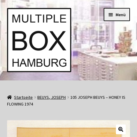
Zur
Springe
Menü
Navigation
zum
springen
Inhalt
Start
AGB
Startseite
BEUYS, JOSEPH
105 JOSEPH BEUYS – HONEY IS
FLOWING 1974
Aktuell • Angebote
Bücher und Kataloge