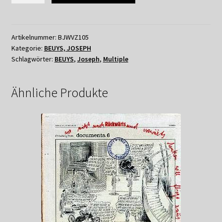
BEUYS
-
HONEY
Artikelnummer:
BJWVZ105
Kategorie:
BEUYS, JOSEPH
IS
Schlagwörter:
BEUYS
,
Joseph
,
Multiple
FLOWING
1974
Menge
Ähnliche Produkte