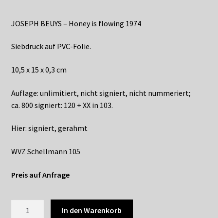
Shop
JOSEPH BEUYS – Honey is flowing 1974
Suchservice
Siebdruck auf PVC-Folie.
Versandkosten / Lieferung
10,5 x 15 x 0,3 cm
Warenkorb
Auflage: unlimitiert, nicht signiert, nicht nummeriert;
Widerrufsbelehrung
ca. 800 signiert: 120 + XX in 103.
Hier: signiert, gerahmt
Zahlungsarten
WVZ Schellmann 105
Preis auf Anfrage
105
In den Warenkorb
JOSEPH