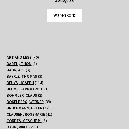
3.800,00
€
Warenkorb
40
ART AND LESS
40
1
Produkte
BARTH, THOM
1
3
Produkt
BAUR, A.C.
3
Produkte
3
BAYRLE, THOMAS
3
Produkte
114
BEUYS, JOSEPH
114
Produkte
1
BLUME, BERNHARD J.
1
2
Produkt
BÖHMLER, CLAUS
2
Produkte
39
BOKELBERG, WERNER
39
47
Produkte
BRÜCHMANN, PETER
47
Produkte
41
CLAUSEN, ROSEMARIE
41
8
Produkte
CORDES, GESCHE M.
8
51
Produkte
DAHN, WALTER
51