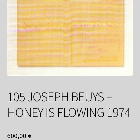
Datenschutzerklärung
Impressum
Kasse
Linkliste
Mein Konto
Mitglieder
105 JOSEPH BEUYS –
HONEY IS FLOWING 1974
Newsletter
Newsletter
600,00
€