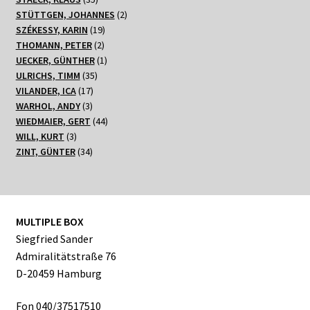
Produkte
2
STÜTTGEN, JOHANNES
2
19
Produkte
SZÉKESSY, KARIN
19
2
Produkte
THOMANN, PETER
2
Produkte
1
UECKER, GÜNTHER
1
35
Produkt
ULRICHS, TIMM
35
17
Produkte
VILANDER, ICA
17
3
Produkte
WARHOL, ANDY
3
Produkte
44
WIEDMAIER, GERT
44
3
Produkte
WILL, KURT
3
Produkte
34
ZINT, GÜNTER
34
Produkte
MULTIPLE BOX
Siegfried Sander
Admiralitätstraße 76
D-20459 Hamburg
Fon 040/37517510