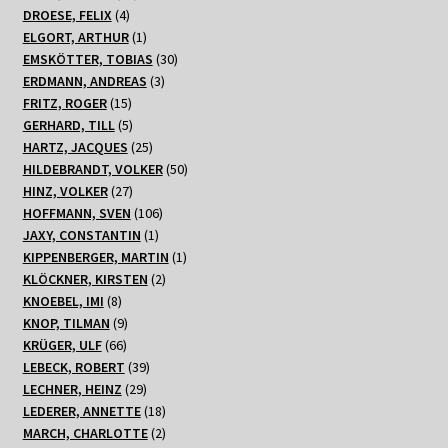
4
Produkte
DROESE, FELIX
4
Produkte
1
ELGORT, ARTHUR
1
Produkt
30
EMSKÖTTER, TOBIAS
30
3
Produkte
ERDMANN, ANDREAS
3
15
Produkte
FRITZ, ROGER
15
Produkte
5
GERHARD, TILL
5
Produkte
25
HARTZ, JACQUES
25
Produkte
50
HILDEBRANDT, VOLKER
50
27
Produkte
HINZ, VOLKER
27
Produkte
106
HOFFMANN, SVEN
106
1
Produkte
JAXY, CONSTANTIN
1
Produkt
1
KIPPENBERGER, MARTIN
1
2
Produkt
KLÖCKNER, KIRSTEN
2
8
Produkte
KNOEBEL, IMI
8
Produkte
9
KNOP, TILMAN
9
66
Produkte
KRÜGER, ULF
66
Produkte
39
LEBECK, ROBERT
39
29
Produkte
LECHNER, HEINZ
29
Produkte
18
LEDERER, ANNETTE
18
Produkte
2
MARCH, CHARLOTTE
2