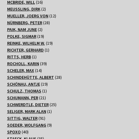
16
Produkte
MCBRIDE, WILL
16
Produkte
2
MEUSSLING, DIRK
2
Produkte
12
MUELLER, JOERG VON
12
28
Produkte
NÜRNBERG, PETER
28
2
Produkte
PAIK, NAM JUNE
2
Produkte
19
POLKE, SIGMAR
19
Produkte
19
REINKE, WILHELM W.
19
1
Produkte
RICHTER, GERHARD
1
1
Produkt
RITTS, HERB
1
Produkt
39
ROCHOLL, KARIN
39
14
Produkte
SCHELER, MAX
14
Produkte
28
SCHINDEHÜTTE, ALBERT
28
19
Produkte
SCHÖNAU, ANTJE
19
1
Produkte
SCHULZ, THOMAS
1
21
Produkt
SCHUMANN, PER
21
Produkte
25
SCHWERDTLE, DIETER
25
1
Produkte
SELIGER, MARK ALAN
1
91
Produkt
SITTIG, WALTER
91
Produkte
9
SOEDER, WOLFGANG
9
40
Produkte
SPOXO
40
Produkte
35
STAECK, KLAUS
35