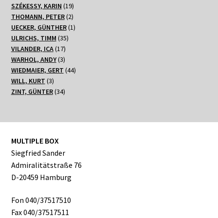
19
Produkte
SZÉKESSY, KARIN
19
2
Produkte
THOMANN, PETER
2
Produkte
1
UECKER, GÜNTHER
1
35
Produkt
ULRICHS, TIMM
35
17
Produkte
VILANDER, ICA
17
3
Produkte
WARHOL, ANDY
3
Produkte
44
WIEDMAIER, GERT
44
3
Produkte
WILL, KURT
3
Produkte
34
ZINT, GÜNTER
34
Produkte
MULTIPLE BOX
Siegfried Sander
Admiralitätstraße 76
D-20459 Hamburg
Fon 040/37517510
Fax 040/37517511