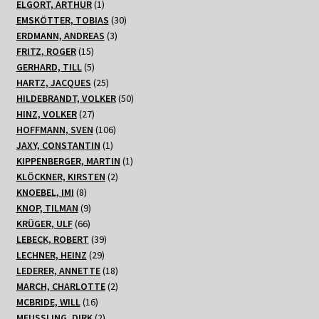
Produkte
1
ELGORT, ARTHUR
1
Produkt
30
EMSKÖTTER, TOBIAS
30
3
Produkte
ERDMANN, ANDREAS
3
15
Produkte
FRITZ, ROGER
15
Produkte
5
GERHARD, TILL
5
Produkte
25
HARTZ, JACQUES
25
Produkte
50
HILDEBRANDT, VOLKER
50
27
Produkte
HINZ, VOLKER
27
Produkte
106
HOFFMANN, SVEN
106
1
Produkte
JAXY, CONSTANTIN
1
Produkt
1
KIPPENBERGER, MARTIN
1
2
Produkt
KLÖCKNER, KIRSTEN
2
8
Produkte
KNOEBEL, IMI
8
Produkte
9
KNOP, TILMAN
9
66
Produkte
KRÜGER, ULF
66
Produkte
39
LEBECK, ROBERT
39
29
Produkte
LECHNER, HEINZ
29
Produkte
18
LEDERER, ANNETTE
18
Produkte
2
MARCH, CHARLOTTE
2
16
Produkte
MCBRIDE, WILL
16
Produkte
2
MEUSSLING, DIRK
2