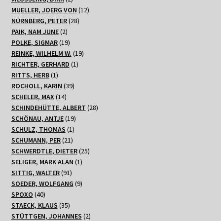
Produkte
12
MUELLER, JOERG VON
12
28
Produkte
NÜRNBERG, PETER
28
2
Produkte
PAIK, NAM JUNE
2
Produkte
19
POLKE, SIGMAR
19
Produkte
19
REINKE, WILHELM W.
19
1
Produkte
RICHTER, GERHARD
1
1
Produkt
RITTS, HERB
1
Produkt
39
ROCHOLL, KARIN
39
14
Produkte
SCHELER, MAX
14
Produkte
28
SCHINDEHÜTTE, ALBERT
28
19
Produkte
SCHÖNAU, ANTJE
19
1
Produkte
SCHULZ, THOMAS
1
21
Produkt
SCHUMANN, PER
21
Produkte
25
SCHWERDTLE, DIETER
25
1
Produkte
SELIGER, MARK ALAN
1
91
Produkt
SITTIG, WALTER
91
Produkte
9
SOEDER, WOLFGANG
9
40
Produkte
SPOXO
40
Produkte
35
STAECK, KLAUS
35
Produkte
2
STÜTTGEN, JOHANNES
2