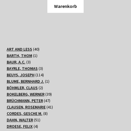
Warenkorb
40
ART AND LESS
40
1
Produkte
BARTH, THOM
1
3
Produkt
BAUR, A.C.
3
Produkte
3
BAYRLE, THOMAS
3
Produkte
114
BEUYS, JOSEPH
114
Produkte
1
BLUME, BERNHARD J.
1
2
Produkt
BÖHMLER, CLAUS
2
Produkte
39
BOKELBERG, WERNER
39
47
Produkte
BRÜCHMANN, PETER
47
Produkte
41
CLAUSEN, ROSEMARIE
41
8
Produkte
CORDES, GESCHE M.
8
51
Produkte
DAHN, WALTER
51
4
Produkte
DROESE, FELIX
4