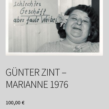
Datenschutzerklärung
Impressum
Kasse
Linkliste
Mein Konto
GÜNTER ZINT –
Mitglieder
MARIANNE 1976
Newsletter
Newsletter
100,00
€