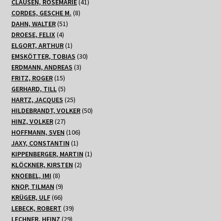
Produkte
41
CLAUSEN, ROSEMARIE
41
8
Produkte
CORDES, GESCHE M.
8
51
Produkte
DAHN, WALTER
51
4
Produkte
DROESE, FELIX
4
Produkte
1
ELGORT, ARTHUR
1
Produkt
30
EMSKÖTTER, TOBIAS
30
3
Produkte
ERDMANN, ANDREAS
3
15
Produkte
FRITZ, ROGER
15
Produkte
5
GERHARD, TILL
5
Produkte
25
HARTZ, JACQUES
25
Produkte
50
HILDEBRANDT, VOLKER
50
27
Produkte
HINZ, VOLKER
27
Produkte
106
HOFFMANN, SVEN
106
1
Produkte
JAXY, CONSTANTIN
1
Produkt
1
KIPPENBERGER, MARTIN
1
2
Produkt
KLÖCKNER, KIRSTEN
2
8
Produkte
KNOEBEL, IMI
8
Produkte
9
KNOP, TILMAN
9
66
Produkte
KRÜGER, ULF
66
Produkte
39
LEBECK, ROBERT
39
29
Produkte
LECHNER, HEINZ
29