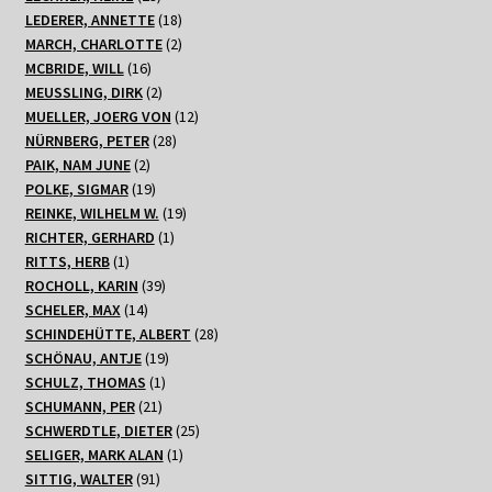
Produkte
18
LEDERER, ANNETTE
18
Produkte
2
MARCH, CHARLOTTE
2
16
Produkte
MCBRIDE, WILL
16
Produkte
2
MEUSSLING, DIRK
2
Produkte
12
MUELLER, JOERG VON
12
28
Produkte
NÜRNBERG, PETER
28
2
Produkte
PAIK, NAM JUNE
2
Produkte
19
POLKE, SIGMAR
19
Produkte
19
REINKE, WILHELM W.
19
1
Produkte
RICHTER, GERHARD
1
1
Produkt
RITTS, HERB
1
Produkt
39
ROCHOLL, KARIN
39
14
Produkte
SCHELER, MAX
14
Produkte
28
SCHINDEHÜTTE, ALBERT
28
19
Produkte
SCHÖNAU, ANTJE
19
1
Produkte
SCHULZ, THOMAS
1
21
Produkt
SCHUMANN, PER
21
Produkte
25
SCHWERDTLE, DIETER
25
1
Produkte
SELIGER, MARK ALAN
1
91
Produkt
SITTIG, WALTER
91