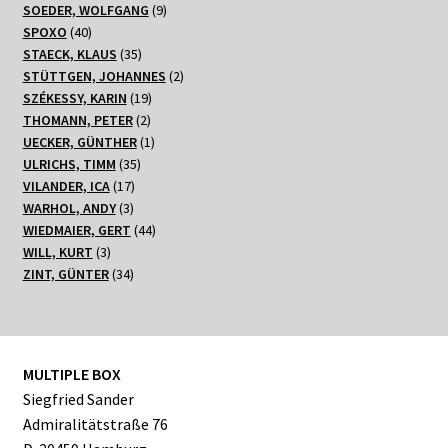
Produkte
9
SOEDER, WOLFGANG
9
40
Produkte
SPOXO
40
Produkte
35
STAECK, KLAUS
35
Produkte
2
STÜTTGEN, JOHANNES
2
19
Produkte
SZÉKESSY, KARIN
19
2
Produkte
THOMANN, PETER
2
Produkte
1
UECKER, GÜNTHER
1
35
Produkt
ULRICHS, TIMM
35
17
Produkte
VILANDER, ICA
17
3
Produkte
WARHOL, ANDY
3
Produkte
44
WIEDMAIER, GERT
44
3
Produkte
WILL, KURT
3
Produkte
34
ZINT, GÜNTER
34
Produkte
MULTIPLE BOX
Siegfried Sander
Admiralitätstraße 76