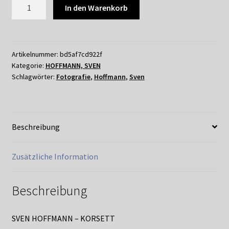
074
In den Warenkorb
SVEN
HOFFMANN
–
KORSETT
Artikelnummer:
bd5af7cd922f
Kategorie:
HOFFMANN, SVEN
Menge
Schlagwörter:
Fotografie
,
Hoffmann
,
Sven
Beschreibung
Zusätzliche Information
Beschreibung
SVEN HOFFMANN – KORSETT