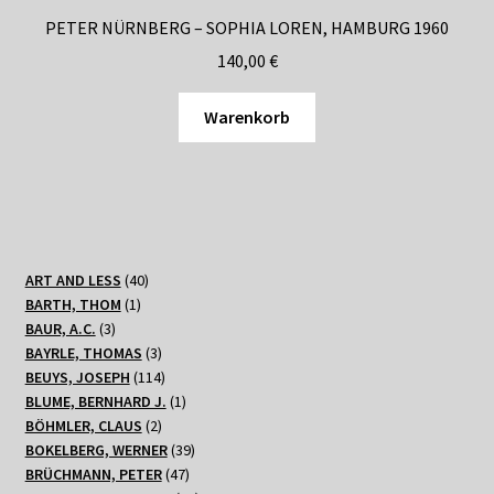
PETER NÜRNBERG – SOPHIA LOREN, HAMBURG 1960
140,00
€
Warenkorb
40
ART AND LESS
40
1
Produkte
BARTH, THOM
1
3
Produkt
BAUR, A.C.
3
Produkte
3
BAYRLE, THOMAS
3
Produkte
114
BEUYS, JOSEPH
114
Produkte
1
BLUME, BERNHARD J.
1
2
Produkt
BÖHMLER, CLAUS
2
Produkte
39
BOKELBERG, WERNER
39
47
Produkte
BRÜCHMANN, PETER
47