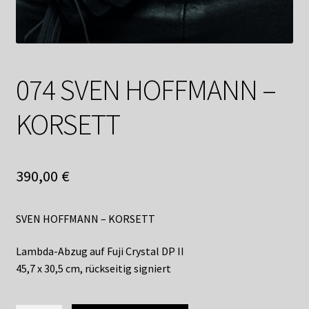
Shop
Suchservice
Versandkosten / Lieferung
074 SVEN HOFFMANN –
Warenkorb
KORSETT
Widerrufsbelehrung
390,00
€
Zahlungsarten
SVEN HOFFMANN – KORSETT
Lambda-Abzug auf Fuji Crystal DP II
45,7 x 30,5 cm, rückseitig signiert