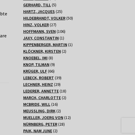
Produkte
5
GERHARD, TILL
5
Produkte
25
HARTZ, JACQUES
25
ebte
Produkte
50
HILDEBRANDT, VOLKER
50
27
Produkte
HINZ, VOLKER
27
Produkte
106
HOFFMANN, SVEN
106
lare
1
Produkte
JAXY, CONSTANTIN
1
Produkt
1
KIPPENBERGER, MARTIN
1
2
Produkt
KLÖCKNER, KIRSTEN
2
8
Produkte
KNOEBEL, IMI
8
Produkte
9
KNOP, TILMAN
9
66
Produkte
KRÜGER, ULF
66
Produkte
39
LEBECK, ROBERT
39
29
Produkte
LECHNER, HEINZ
29
Produkte
18
LEDERER, ANNETTE
18
Produkte
2
MARCH, CHARLOTTE
2
16
Produkte
MCBRIDE, WILL
16
Produkte
2
MEUSSLING, DIRK
2
Produkte
12
MUELLER, JOERG VON
12
28
Produkte
NÜRNBERG, PETER
28
2
Produkte
PAIK, NAM JUNE
2