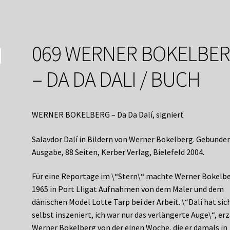
service
Versandkosten / Lieferung
Warenkorb
Widerrufsbelehrung
069 WERNER BOKELBE
– DA DA DALI / BUCH
WERNER BOKELBERG – Da Da Dalí, signiert
Salavdor Dalí in Bildern von Werner Bokelberg. Gebunde
Ausgabe, 88 Seiten, Kerber Verlag, Bielefeld 2004.
Für eine Reportage im \“Stern\“ machte Werner Bokelb
1965 in Port Lligat Aufnahmen von dem Maler und dem
dänischen Model Lotte Tarp bei der Arbeit. \“Dalí hat sic
selbst inszeniert, ich war nur das verlängerte Auge\“, er
Werner Bokelberg von der einen Woche, die er damals in