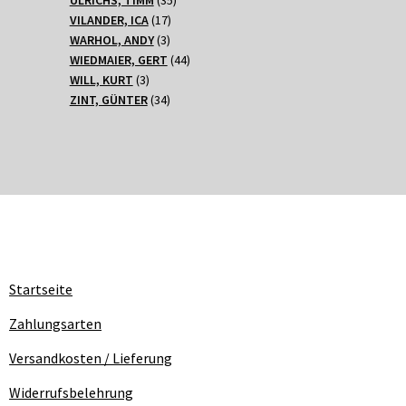
17
Produkte
VILANDER, ICA
17
3
Produkte
WARHOL, ANDY
3
Produkte
44
WIEDMAIER, GERT
44
3
Produkte
WILL, KURT
3
Produkte
34
ZINT, GÜNTER
34
Produkte
Startseite
Zahlungsarten
Versandkosten / Lieferung
Widerrufsbelehrung