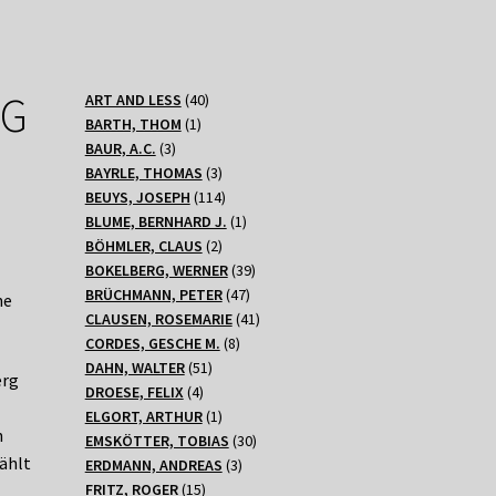
RG
40
ART AND LESS
40
1
Produkte
BARTH, THOM
1
3
Produkt
BAUR, A.C.
3
Produkte
3
BAYRLE, THOMAS
3
Produkte
114
BEUYS, JOSEPH
114
Produkte
1
BLUME, BERNHARD J.
1
2
Produkt
BÖHMLER, CLAUS
2
Produkte
39
BOKELBERG, WERNER
39
47
Produkte
BRÜCHMANN, PETER
47
ne
Produkte
41
CLAUSEN, ROSEMARIE
41
8
Produkte
CORDES, GESCHE M.
8
51
Produkte
DAHN, WALTER
51
erg
4
Produkte
DROESE, FELIX
4
Produkte
1
ELGORT, ARTHUR
1
h
Produkt
30
EMSKÖTTER, TOBIAS
30
zählt
3
Produkte
ERDMANN, ANDREAS
3
15
Produkte
FRITZ, ROGER
15