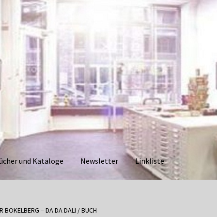
ücher und Kataloge
Newsletter
Linkliste
aloge
Datenschutzerklärung
Impressum
Kasse
Linkliste
Mein Ko
R BOKELBERG – DA DA DALI / BUCH