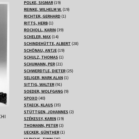
Produkte
19
POLKE, SIGMAR
19
Produkte
19
REINKE, WILHELM W.
19
1
Produkte
RICHTER, GERHARD
1
1
Produkt
RITTS, HERB
1
Produkt
39
ROCHOLL, KARIN
39
14
Produkte
SCHELER, MAX
14
Produkte
28
SCHINDEHÜTTE, ALBERT
28
19
Produkte
SCHÖNAU, ANTJE
19
1
Produkte
SCHULZ, THOMAS
1
21
Produkt
SCHUMANN, PER
21
Produkte
25
SCHWERDTLE, DIETER
25
1
Produkte
SELIGER, MARK ALAN
1
91
Produkt
SITTIG, WALTER
91
Produkte
9
SOEDER, WOLFGANG
9
40
Produkte
SPOXO
40
Produkte
35
STAECK, KLAUS
35
Produkte
2
STÜTTGEN, JOHANNES
2
CHI
19
Produkte
SZÉKESSY, KARIN
19
2
Produkte
THOMANN, PETER
2
Produkte
1
UECKER, GÜNTHER
1
35
Produkt
ULRICHS, TIMM
35