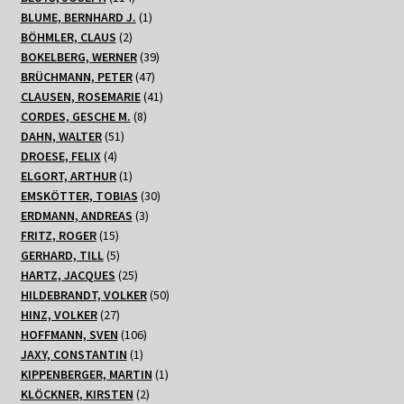
Produkte
1
BLUME, BERNHARD J.
1
2
Produkt
BÖHMLER, CLAUS
2
Produkte
39
BOKELBERG, WERNER
39
47
Produkte
BRÜCHMANN, PETER
47
Produkte
41
CLAUSEN, ROSEMARIE
41
8
Produkte
CORDES, GESCHE M.
8
51
Produkte
DAHN, WALTER
51
4
Produkte
DROESE, FELIX
4
Produkte
1
ELGORT, ARTHUR
1
Produkt
30
EMSKÖTTER, TOBIAS
30
3
Produkte
ERDMANN, ANDREAS
3
15
Produkte
FRITZ, ROGER
15
Produkte
5
GERHARD, TILL
5
Produkte
25
HARTZ, JACQUES
25
Produkte
50
HILDEBRANDT, VOLKER
50
27
Produkte
HINZ, VOLKER
27
Produkte
106
HOFFMANN, SVEN
106
1
Produkte
JAXY, CONSTANTIN
1
Produkt
1
KIPPENBERGER, MARTIN
1
2
Produkt
KLÖCKNER, KIRSTEN
2