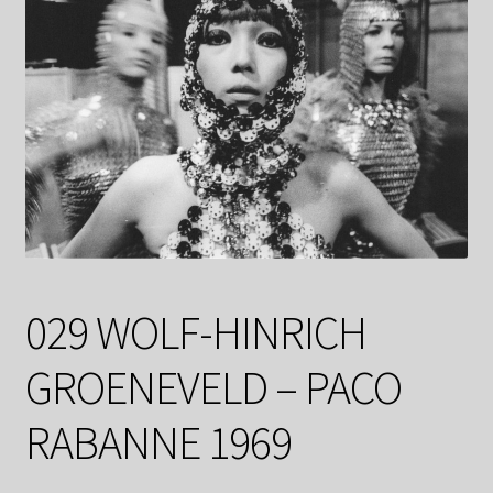
Datenschutzerklärung
Impressum
Kasse
Linkliste
Mein Konto
029 WOLF-HINRICH
Mitglieder
GROENEVELD – PACO
Newsletter
RABANNE 1969
Newsletter