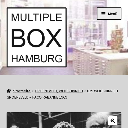
Zur
Springe
Menü
Navigation
zum
springen
Inhalt
Start
AGB
Startseite
GROENEVELD, WOLF-HINRICH
029 WOLF-HINRICH
GROENEVELD – PACO RABANNE 1969
Aktuell • Angebote
Bücher und Kataloge