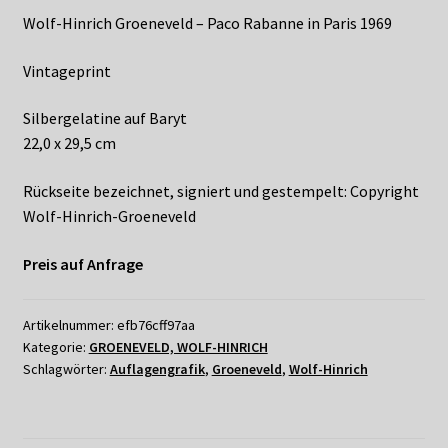
Shop
Wolf-Hinrich Groeneveld – Paco Rabanne in Paris 1969
Suchservice
Vintageprint
Versandkosten / Lieferung
Silbergelatine auf Baryt
22,0 x 29,5 cm
Warenkorb
Rückseite bezeichnet, signiert und gestempelt: Copyright
Widerrufsbelehrung
Wolf-Hinrich-Groeneveld
Preis auf Anfrage
Zahlungsarten
Artikelnummer:
efb76cff97aa
Kategorie:
GROENEVELD, WOLF-HINRICH
Schlagwörter:
Auflagengrafik
,
Groeneveld
,
Wolf-Hinrich