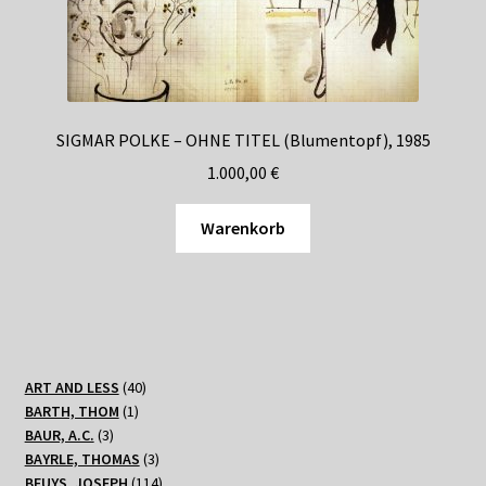
SIGMAR POLKE – OHNE TITEL (Blumentopf), 1985
1.000,00
€
Warenkorb
40
ART AND LESS
40
1
Produkte
BARTH, THOM
1
3
Produkt
BAUR, A.C.
3
Produkte
3
BAYRLE, THOMAS
3
Produkte
114
BEUYS, JOSEPH
114