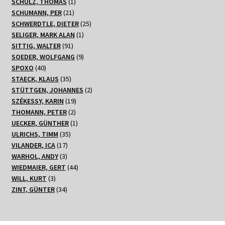
1
Produkte
SCHULZ, THOMAS
1
21
Produkt
SCHUMANN, PER
21
Produkte
25
SCHWERDTLE, DIETER
25
1
Produkte
SELIGER, MARK ALAN
1
91
Produkt
SITTIG, WALTER
91
Produkte
9
SOEDER, WOLFGANG
9
40
Produkte
SPOXO
40
Produkte
35
STAECK, KLAUS
35
Produkte
2
STÜTTGEN, JOHANNES
2
19
Produkte
SZÉKESSY, KARIN
19
2
Produkte
THOMANN, PETER
2
Produkte
1
UECKER, GÜNTHER
1
35
Produkt
ULRICHS, TIMM
35
17
Produkte
VILANDER, ICA
17
3
Produkte
WARHOL, ANDY
3
Produkte
44
WIEDMAIER, GERT
44
3
Produkte
WILL, KURT
3
Produkte
34
ZINT, GÜNTER
34
Produkte