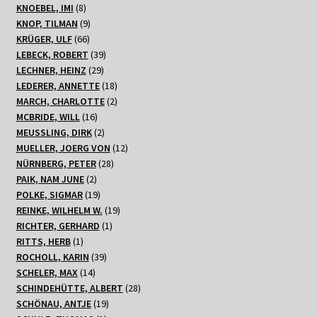
8
Produkte
KNOEBEL, IMI
8
Produkte
9
KNOP, TILMAN
9
66
Produkte
KRÜGER, ULF
66
Produkte
39
LEBECK, ROBERT
39
29
Produkte
LECHNER, HEINZ
29
Produkte
18
LEDERER, ANNETTE
18
Produkte
2
MARCH, CHARLOTTE
2
16
Produkte
MCBRIDE, WILL
16
Produkte
2
MEUSSLING, DIRK
2
Produkte
12
MUELLER, JOERG VON
12
28
Produkte
NÜRNBERG, PETER
28
2
Produkte
PAIK, NAM JUNE
2
Produkte
19
POLKE, SIGMAR
19
Produkte
19
REINKE, WILHELM W.
19
1
Produkte
RICHTER, GERHARD
1
1
Produkt
RITTS, HERB
1
Produkt
39
ROCHOLL, KARIN
39
14
Produkte
SCHELER, MAX
14
Produkte
28
SCHINDEHÜTTE, ALBERT
28
19
Produkte
SCHÖNAU, ANTJE
19