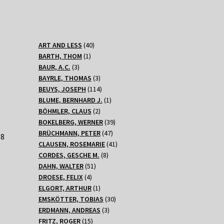
40
ART AND LESS
40
1
Produkte
BARTH, THOM
1
3
Produkt
BAUR, A.C.
3
Produkte
3
BAYRLE, THOMAS
3
Produkte
114
BEUYS, JOSEPH
114
Produkte
1
BLUME, BERNHARD J.
1
2
Produkt
BÖHMLER, CLAUS
2
Produkte
39
BOKELBERG, WERNER
39
47
Produkte
BRÜCHMANN, PETER
47
68
Produkte
41
CLAUSEN, ROSEMARIE
41
8
Produkte
CORDES, GESCHE M.
8
51
Produkte
DAHN, WALTER
51
4
Produkte
DROESE, FELIX
4
Produkte
1
ELGORT, ARTHUR
1
Produkt
30
EMSKÖTTER, TOBIAS
30
3
Produkte
ERDMANN, ANDREAS
3
15
Produkte
FRITZ, ROGER
15