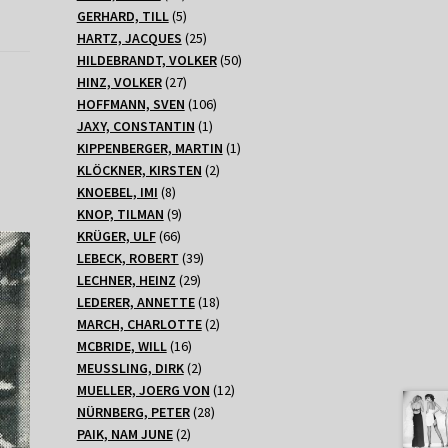
Produkte
5
GERHARD, TILL
5
Produkte
25
HARTZ, JACQUES
25
Produkte
50
HILDEBRANDT, VOLKER
50
27
Produkte
HINZ, VOLKER
27
Produkte
106
HOFFMANN, SVEN
106
1
Produkte
JAXY, CONSTANTIN
1
Produkt
1
KIPPENBERGER, MARTIN
1
2
Produkt
KLÖCKNER, KIRSTEN
2
8
Produkte
KNOEBEL, IMI
8
Produkte
9
KNOP, TILMAN
9
66
Produkte
KRÜGER, ULF
66
Produkte
39
LEBECK, ROBERT
39
29
Produkte
LECHNER, HEINZ
29
Produkte
18
LEDERER, ANNETTE
18
Produkte
2
MARCH, CHARLOTTE
2
16
Produkte
MCBRIDE, WILL
16
Produkte
2
MEUSSLING, DIRK
2
Produkte
12
MUELLER, JOERG VON
12
28
Produkte
NÜRNBERG, PETER
28
2
Produkte
PAIK, NAM JUNE
2