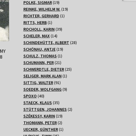
Produkte
19
POLKE, SIGMAR
19
Produkte
19
REINKE, WILHELM W.
19
1
Produkte
RICHTER, GERHARD
1
1
Produkt
RITTS, HERB
1
Produkt
39
ROCHOLL, KARIN
39
14
Produkte
SCHELER, MAX
14
Produkte
28
SCHINDEHÜTTE, ALBERT
28
19
Produkte
SCHÖNAU, ANTJE
19
MY
1
Produkte
SCHULZ, THOMAS
1
8
21
Produkt
SCHUMANN, PER
21
Produkte
25
SCHWERDTLE, DIETER
25
1
Produkte
SELIGER, MARK ALAN
1
91
Produkt
SITTIG, WALTER
91
Produkte
9
SOEDER, WOLFGANG
9
40
Produkte
SPOXO
40
Produkte
35
STAECK, KLAUS
35
Produkte
2
STÜTTGEN, JOHANNES
2
19
Produkte
SZÉKESSY, KARIN
19
2
Produkte
THOMANN, PETER
2
Produkte
1
UECKER, GÜNTHER
1
35
Produkt
ULRICHS, TIMM
35