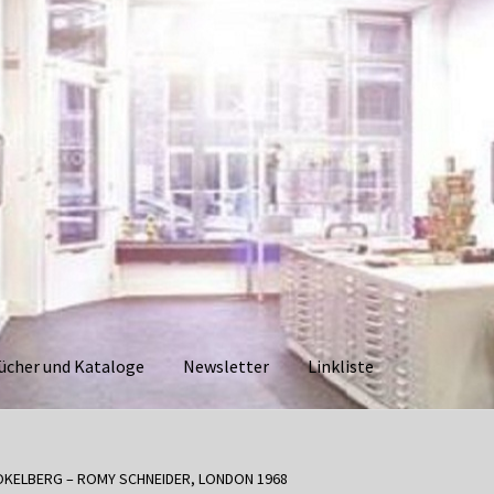
ücher und Kataloge
Newsletter
Linkliste
aloge
Datenschutzerklärung
Impressum
Kasse
Linkliste
Mein Ko
KELBERG – ROMY SCHNEIDER, LONDON 1968