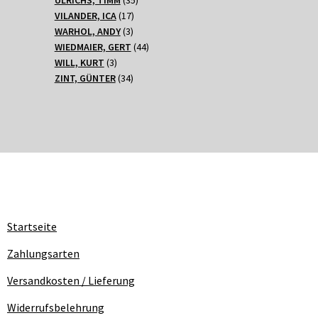
17
Produkte
VILANDER, ICA
17
3
Produkte
WARHOL, ANDY
3
Produkte
44
WIEDMAIER, GERT
44
3
Produkte
WILL, KURT
3
Produkte
34
ZINT, GÜNTER
34
Produkte
Startseite
Zahlungsarten
Versandkosten / Lieferung
Widerrufsbelehrung