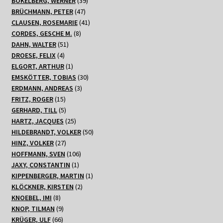
BOKELBERG, WERNER
39
47
Produkte
BRÜCHMANN, PETER
47
Produkte
41
CLAUSEN, ROSEMARIE
41
8
Produkte
CORDES, GESCHE M.
8
51
Produkte
DAHN, WALTER
51
4
Produkte
DROESE, FELIX
4
Produkte
1
ELGORT, ARTHUR
1
Produkt
30
EMSKÖTTER, TOBIAS
30
3
Produkte
ERDMANN, ANDREAS
3
15
Produkte
FRITZ, ROGER
15
Produkte
5
GERHARD, TILL
5
Produkte
25
HARTZ, JACQUES
25
Produkte
50
HILDEBRANDT, VOLKER
50
27
Produkte
HINZ, VOLKER
27
Produkte
106
HOFFMANN, SVEN
106
1
Produkte
JAXY, CONSTANTIN
1
Produkt
1
KIPPENBERGER, MARTIN
1
2
Produkt
KLÖCKNER, KIRSTEN
2
8
Produkte
KNOEBEL, IMI
8
Produkte
9
KNOP, TILMAN
9
66
Produkte
KRÜGER, ULF
66