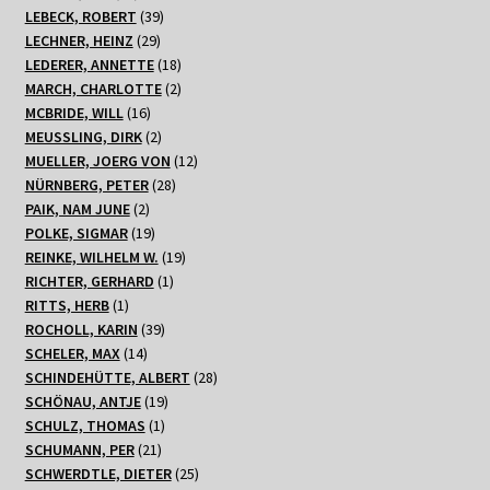
Produkte
39
LEBECK, ROBERT
39
29
Produkte
LECHNER, HEINZ
29
Produkte
18
LEDERER, ANNETTE
18
Produkte
2
MARCH, CHARLOTTE
2
16
Produkte
MCBRIDE, WILL
16
Produkte
2
MEUSSLING, DIRK
2
Produkte
12
MUELLER, JOERG VON
12
28
Produkte
NÜRNBERG, PETER
28
2
Produkte
PAIK, NAM JUNE
2
Produkte
19
POLKE, SIGMAR
19
Produkte
19
REINKE, WILHELM W.
19
1
Produkte
RICHTER, GERHARD
1
1
Produkt
RITTS, HERB
1
Produkt
39
ROCHOLL, KARIN
39
14
Produkte
SCHELER, MAX
14
Produkte
28
SCHINDEHÜTTE, ALBERT
28
19
Produkte
SCHÖNAU, ANTJE
19
1
Produkte
SCHULZ, THOMAS
1
21
Produkt
SCHUMANN, PER
21
Produkte
25
SCHWERDTLE, DIETER
25