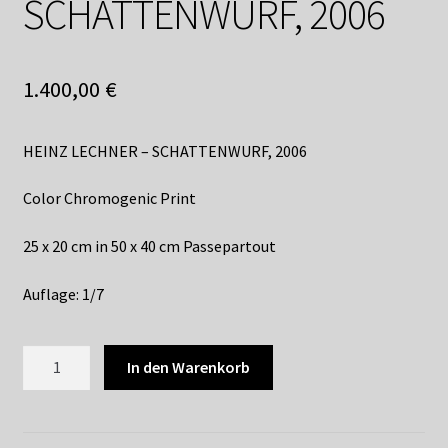
SCHATTENWURF, 2006
Shop
Suchservice
1.400,00
€
Versandkosten / Lieferung
HEINZ LECHNER – SCHATTENWURF, 2006
Warenkorb
Color Chromogenic Print
Widerrufsbelehrung
25 x 20 cm in 50 x 40 cm Passepartout
Zahlungsarten
Auflage: 1/7
HEINZ
In den Warenkorb
LECHNER
-
SCHATTENWURF,