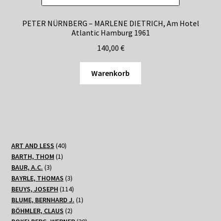
PETER NÜRNBERG – MARLENE DIETRICH, Am Hotel
Atlantic Hamburg 1961
140,00
€
Warenkorb
40
ART AND LESS
40
1
Produkte
BARTH, THOM
1
3
Produkt
BAUR, A.C.
3
Produkte
3
BAYRLE, THOMAS
3
Produkte
114
BEUYS, JOSEPH
114
Produkte
1
BLUME, BERNHARD J.
1
2
Produkt
BÖHMLER, CLAUS
2
Produkte
39