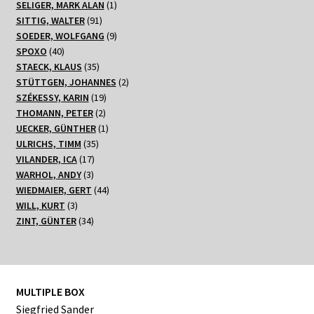
1
Produkte
SELIGER, MARK ALAN
1
91
Produkt
SITTIG, WALTER
91
Produkte
9
SOEDER, WOLFGANG
9
40
Produkte
SPOXO
40
Produkte
35
STAECK, KLAUS
35
Produkte
2
STÜTTGEN, JOHANNES
2
19
Produkte
SZÉKESSY, KARIN
19
2
Produkte
THOMANN, PETER
2
Produkte
1
UECKER, GÜNTHER
1
35
Produkt
ULRICHS, TIMM
35
17
Produkte
VILANDER, ICA
17
3
Produkte
WARHOL, ANDY
3
Produkte
44
WIEDMAIER, GERT
44
3
Produkte
WILL, KURT
3
Produkte
34
ZINT, GÜNTER
34
Produkte
MULTIPLE BOX
Siegfried Sander