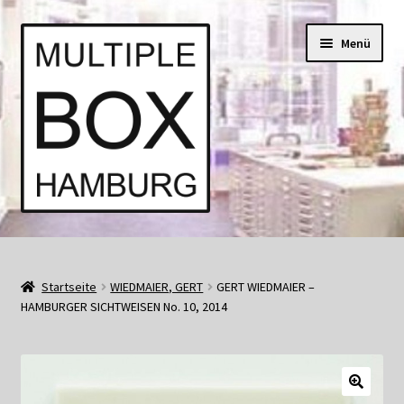
Zur
Springe
Menü
Navigation
zum
springen
Inhalt
Start
AGB
Startseite
WIEDMAIER, GERT
GERT WIEDMAIER –
HAMBURGER SICHTWEISEN No. 10, 2014
Aktuell • Angebote
Bücher und Kataloge