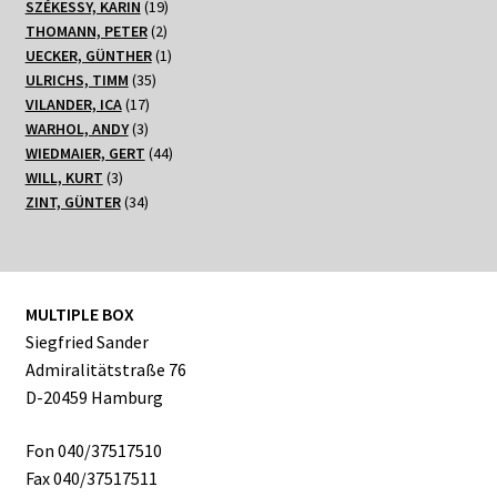
19
Produkte
SZÉKESSY, KARIN
19
2
Produkte
THOMANN, PETER
2
Produkte
1
UECKER, GÜNTHER
1
35
Produkt
ULRICHS, TIMM
35
17
Produkte
VILANDER, ICA
17
3
Produkte
WARHOL, ANDY
3
Produkte
44
WIEDMAIER, GERT
44
3
Produkte
WILL, KURT
3
Produkte
34
ZINT, GÜNTER
34
Produkte
MULTIPLE BOX
Siegfried Sander
Admiralitätstraße 76
D-20459 Hamburg
Fon 040/37517510
Fax 040/37517511