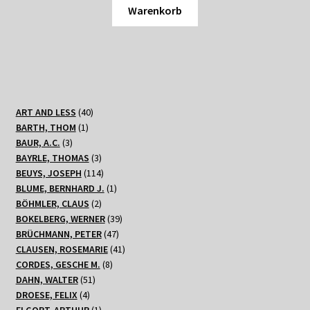
Warenkorb
40
ART AND LESS
40
1
Produkte
BARTH, THOM
1
3
Produkt
BAUR, A.C.
3
Produkte
3
BAYRLE, THOMAS
3
Produkte
114
BEUYS, JOSEPH
114
Produkte
1
BLUME, BERNHARD J.
1
2
Produkt
BÖHMLER, CLAUS
2
Produkte
39
BOKELBERG, WERNER
39
47
Produkte
BRÜCHMANN, PETER
47
Produkte
41
CLAUSEN, ROSEMARIE
41
8
Produkte
CORDES, GESCHE M.
8
51
Produkte
DAHN, WALTER
51
4
Produkte
DROESE, FELIX
4
Produkte
1