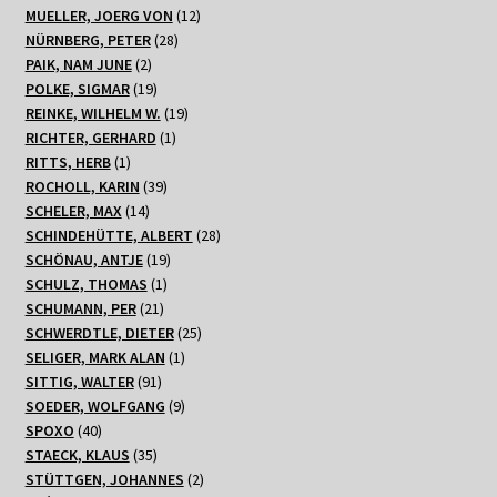
Produkte
12
MUELLER, JOERG VON
12
28
Produkte
NÜRNBERG, PETER
28
2
Produkte
PAIK, NAM JUNE
2
Produkte
19
POLKE, SIGMAR
19
Produkte
19
REINKE, WILHELM W.
19
1
Produkte
RICHTER, GERHARD
1
1
Produkt
RITTS, HERB
1
Produkt
39
ROCHOLL, KARIN
39
14
Produkte
SCHELER, MAX
14
Produkte
28
SCHINDEHÜTTE, ALBERT
28
19
Produkte
SCHÖNAU, ANTJE
19
1
Produkte
SCHULZ, THOMAS
1
21
Produkt
SCHUMANN, PER
21
Produkte
25
SCHWERDTLE, DIETER
25
1
Produkte
SELIGER, MARK ALAN
1
91
Produkt
SITTIG, WALTER
91
Produkte
9
SOEDER, WOLFGANG
9
40
Produkte
SPOXO
40
Produkte
35
STAECK, KLAUS
35
Produkte
2
STÜTTGEN, JOHANNES
2