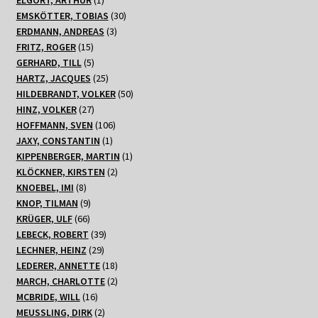
ELGORT, ARTHUR
1
Produkt
30
EMSKÖTTER, TOBIAS
30
3
Produkte
ERDMANN, ANDREAS
3
15
Produkte
FRITZ, ROGER
15
Produkte
5
GERHARD, TILL
5
Produkte
25
HARTZ, JACQUES
25
Produkte
50
HILDEBRANDT, VOLKER
50
27
Produkte
HINZ, VOLKER
27
Produkte
106
HOFFMANN, SVEN
106
1
Produkte
JAXY, CONSTANTIN
1
Produkt
1
KIPPENBERGER, MARTIN
1
2
Produkt
KLÖCKNER, KIRSTEN
2
8
Produkte
KNOEBEL, IMI
8
Produkte
9
KNOP, TILMAN
9
66
Produkte
KRÜGER, ULF
66
Produkte
39
LEBECK, ROBERT
39
29
Produkte
LECHNER, HEINZ
29
Produkte
18
LEDERER, ANNETTE
18
Produkte
2
MARCH, CHARLOTTE
2
16
Produkte
MCBRIDE, WILL
16
Produkte
2
MEUSSLING, DIRK
2