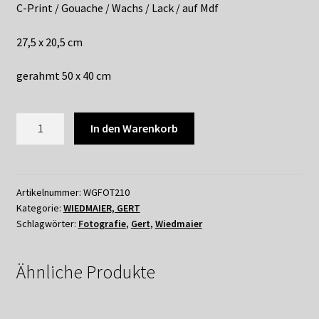
C-Print / Gouache / Wachs / Lack / auf Mdf
27,5 x 20,5 cm
gerahmt 50 x 40 cm
GERT
In den Warenkorb
WIEDMAIER
-
HAMBURGER
SICHTWEISEN
Artikelnummer:
WGFOT210
Kategorie:
WIEDMAIER, GERT
No.
Schlagwörter:
Fotografie
,
Gert
,
Wiedmaier
10,
2014
Menge
Ähnliche Produkte