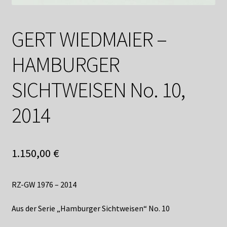
Shop
Suchservice
GERT WIEDMAIER –
Versandkosten / Lieferung
HAMBURGER
SICHTWEISEN No. 10,
Warenkorb
2014
Widerrufsbelehrung
Zahlungsarten
1.150,00
€
RZ-GW 1976 – 2014
Aus der Serie „Hamburger Sichtweisen“ No. 10