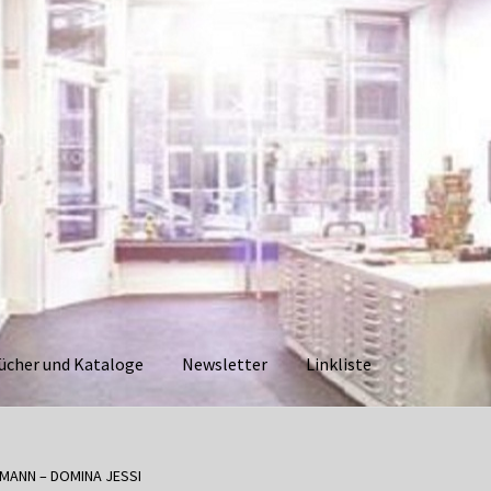
ücher und Kataloge
Newsletter
Linkliste
aloge
Datenschutzerklärung
Impressum
Kasse
Linkliste
Mein Ko
MANN – DOMINA JESSI