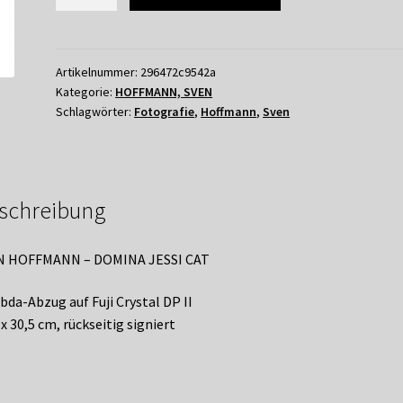
SVEN
HOFFMANN
–
DOMINA
Artikelnummer:
296472c9542a
Kategorie:
HOFFMANN, SVEN
JESSI
Schlagwörter:
Fotografie
,
Hoffmann
,
Sven
Menge
schreibung
N HOFFMANN – DOMINA JESSI CAT
da-Abzug auf Fuji Crystal DP II
 x 30,5 cm, rückseitig signiert