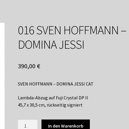
service
Versandkosten / Lieferung
Warenkorb
Widerrufsbelehrung
016 SVEN HOFFMANN –
DOMINA JESSI
390,00
€
SVEN HOFFMANN – DOMINA JESSI CAT
Lambda-Abzug auf Fuji Crystal DP II
45,7 x 30,5 cm, rückseitig signiert
016
In den Warenkorb