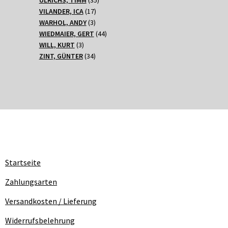
17
Produkte
VILANDER, ICA
17
3
Produkte
WARHOL, ANDY
3
Produkte
44
WIEDMAIER, GERT
44
3
Produkte
WILL, KURT
3
Produkte
34
ZINT, GÜNTER
34
Produkte
Startseite
Zahlungsarten
Versandkosten / Lieferung
Widerrufsbelehrung