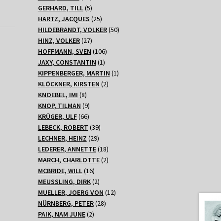
Produkte
5
GERHARD, TILL
5
Produkte
25
HARTZ, JACQUES
25
Produkte
50
HILDEBRANDT, VOLKER
50
27
Produkte
HINZ, VOLKER
27
Produkte
106
HOFFMANN, SVEN
106
1
Produkte
JAXY, CONSTANTIN
1
Produkt
1
KIPPENBERGER, MARTIN
1
2
Produkt
KLÖCKNER, KIRSTEN
2
8
Produkte
KNOEBEL, IMI
8
Produkte
9
KNOP, TILMAN
9
66
Produkte
KRÜGER, ULF
66
Produkte
39
LEBECK, ROBERT
39
29
Produkte
LECHNER, HEINZ
29
Produkte
18
LEDERER, ANNETTE
18
Produkte
2
MARCH, CHARLOTTE
2
16
Produkte
MCBRIDE, WILL
16
Produkte
2
MEUSSLING, DIRK
2
Produkte
12
MUELLER, JOERG VON
12
28
Produkte
NÜRNBERG, PETER
28
2
Produkte
PAIK, NAM JUNE
2