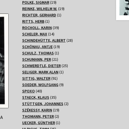
Produkte
19
POLKE, SIGMAR
19
Produkte
19
REINKE, WILHELM W.
19
1
Produkte
RICHTER, GERHARD
1
1
Produkt
RITTS, HERB
1
Produkt
39
ROCHOLL, KARIN
39
14
Produkte
SCHELER, MAX
14
Produkte
28
SCHINDEHÜTTE, ALBERT
28
19
Produkte
SCHÖNAU, ANTJE
19
1
Produkte
SCHULZ, THOMAS
1
21
Produkt
SCHUMANN, PER
21
Produkte
25
SCHWERDTLE, DIETER
25
1
Produkte
SELIGER, MARK ALAN
1
91
Produkt
SITTIG, WALTER
91
Produkte
9
SOEDER, WOLFGANG
9
40
Produkte
SPOXO
40
Produkte
35
STAECK, KLAUS
35
Produkte
2
STÜTTGEN, JOHANNES
2
19
Produkte
SZÉKESSY, KARIN
19
2
Produkte
THOMANN, PETER
2
IA
Produkte
1
UECKER, GÜNTHER
1
35
Produkt
ULRICHS, TIMM
35