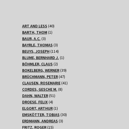
40
ART AND LESS
40
1
Produkte
BARTH, THOM
1
3
Produkt
BAUR, A.C.
3
Produkte
3
BAYRLE, THOMAS
3
Produkte
114
BEUYS, JOSEPH
114
Produkte
1
BLUME, BERNHARD J.
1
2
Produkt
BÖHMLER, CLAUS
2
Produkte
39
BOKELBERG, WERNER
39
47
Produkte
BRÜCHMANN, PETER
47
Produkte
41
CLAUSEN, ROSEMARIE
41
8
Produkte
CORDES, GESCHE M.
8
51
Produkte
DAHN, WALTER
51
4
Produkte
DROESE, FELIX
4
Produkte
1
ELGORT, ARTHUR
1
Produkt
30
EMSKÖTTER, TOBIAS
30
3
Produkte
ERDMANN, ANDREAS
3
15
Produkte
FRITZ, ROGER
15