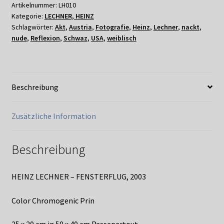
2003
Artikelnummer:
LH010
Kategorie:
LECHNER, HEINZ
Menge
Schlagwörter:
Akt
,
Austria
,
Fotografie
,
Heinz
,
Lechner
,
nackt
,
nude
,
Reflexion
,
Schwaz
,
USA
,
weiblisch
Beschreibung
Zusätzliche Information
Beschreibung
HEINZ LECHNER – FENSTERFLUG, 2003
Color Chromogenic Prin