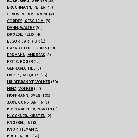
BOKELBERG, WERNER
39
47
Produkte
BRÜCHMANN, PETER
47
Produkte
41
CLAUSEN, ROSEMARIE
41
8
Produkte
CORDES, GESCHE M.
8
51
Produkte
DAHN, WALTER
51
4
Produkte
DROESE, FELIX
4
Produkte
1
ELGORT, ARTHUR
1
Produkt
30
EMSKÖTTER, TOBIAS
30
3
Produkte
ERDMANN, ANDREAS
3
15
Produkte
FRITZ, ROGER
15
Produkte
5
GERHARD, TILL
5
Produkte
25
HARTZ, JACQUES
25
Produkte
50
HILDEBRANDT, VOLKER
50
27
Produkte
HINZ, VOLKER
27
Produkte
106
HOFFMANN, SVEN
106
1
Produkte
JAXY, CONSTANTIN
1
Produkt
1
KIPPENBERGER, MARTIN
1
2
Produkt
KLÖCKNER, KIRSTEN
2
8
Produkte
KNOEBEL, IMI
8
Produkte
9
KNOP, TILMAN
9
66
Produkte
KRÜGER, ULF
66