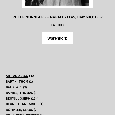
PETER NÜRNBERG – MARIA CALLAS, Hamburg 1962
140,00
€
Warenkorb
40
ART AND LESS
40
1
Produkte
BARTH, THOM
1
3
Produkt
BAUR, A.C.
3
Produkte
3
BAYRLE, THOMAS
3
Produkte
114
BEUYS, JOSEPH
114
Produkte
1
BLUME, BERNHARD J.
1
2
Produkt
BÖHMLER, CLAUS
2
Produkte
39