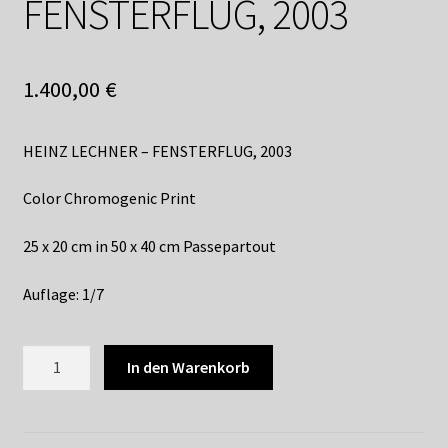
FENSTERFLUG, 2003
Shop
Suchservice
1.400,00
€
Versandkosten / Lieferung
HEINZ LECHNER – FENSTERFLUG, 2003
Warenkorb
Color Chromogenic Print
Widerrufsbelehrung
25 x 20 cm in 50 x 40 cm Passepartout
Zahlungsarten
Auflage: 1/7
HEINZ
In den Warenkorb
LECHNER
-
FENSTERFLUG,