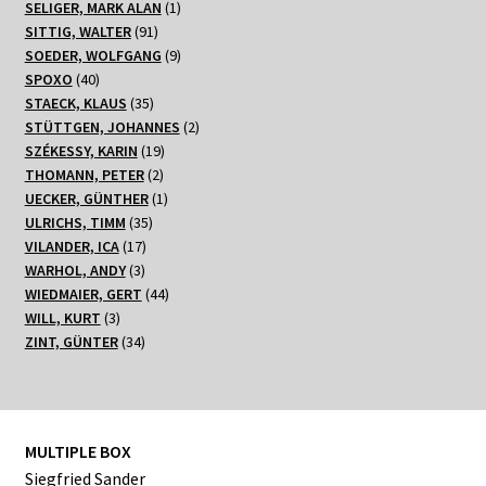
1
Produkte
SELIGER, MARK ALAN
1
91
Produkt
SITTIG, WALTER
91
Produkte
9
SOEDER, WOLFGANG
9
40
Produkte
SPOXO
40
Produkte
35
STAECK, KLAUS
35
Produkte
2
STÜTTGEN, JOHANNES
2
19
Produkte
SZÉKESSY, KARIN
19
2
Produkte
THOMANN, PETER
2
Produkte
1
UECKER, GÜNTHER
1
35
Produkt
ULRICHS, TIMM
35
17
Produkte
VILANDER, ICA
17
3
Produkte
WARHOL, ANDY
3
Produkte
44
WIEDMAIER, GERT
44
3
Produkte
WILL, KURT
3
Produkte
34
ZINT, GÜNTER
34
Produkte
MULTIPLE BOX
Siegfried Sander