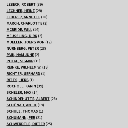
Produkte
39
LEBECK, ROBERT
39
29
Produkte
LECHNER, HEINZ
29
Produkte
18
LEDERER, ANNETTE
18
Produkte
2
MARCH, CHARLOTTE
2
16
Produkte
MCBRIDE, WILL
16
Produkte
2
MEUSSLING, DIRK
2
Produkte
12
MUELLER, JOERG VON
12
28
Produkte
NÜRNBERG, PETER
28
2
Produkte
PAIK, NAM JUNE
2
Produkte
19
POLKE, SIGMAR
19
Produkte
19
REINKE, WILHELM W.
19
1
Produkte
RICHTER, GERHARD
1
1
Produkt
RITTS, HERB
1
Produkt
39
ROCHOLL, KARIN
39
14
Produkte
SCHELER, MAX
14
Produkte
28
SCHINDEHÜTTE, ALBERT
28
19
Produkte
SCHÖNAU, ANTJE
19
1
Produkte
SCHULZ, THOMAS
1
21
Produkt
SCHUMANN, PER
21
Produkte
25
SCHWERDTLE, DIETER
25