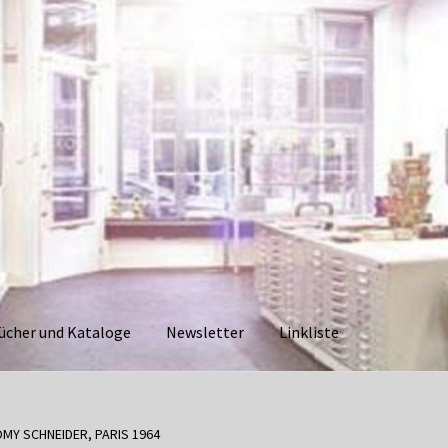
ücher und Kataloge
Newsletter
Linkliste
aloge
Datenschutzerklärung
Impressum
Kasse
Linkliste
Mein Ko
OMY SCHNEIDER, PARIS 1964