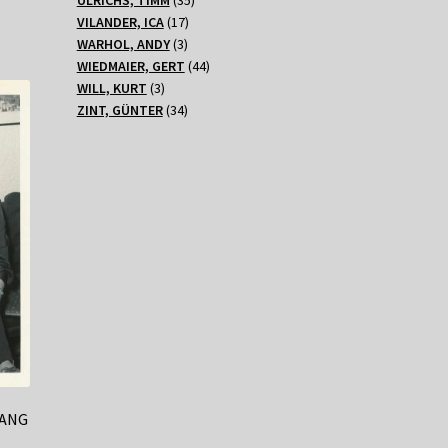
17
Produkte
VILANDER, ICA
17
3
Produkte
WARHOL, ANDY
3
Produkte
44
WIEDMAIER, GERT
44
3
Produkte
WILL, KURT
3
Produkte
34
ZINT, GÜNTER
34
Produkte
GANG
,