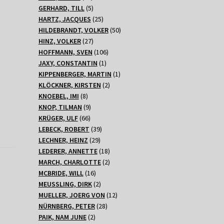
Produkte
5
GERHARD, TILL
5
Produkte
25
HARTZ, JACQUES
25
Produkte
50
HILDEBRANDT, VOLKER
50
27
Produkte
HINZ, VOLKER
27
Produkte
106
HOFFMANN, SVEN
106
1
Produkte
JAXY, CONSTANTIN
1
Produkt
1
KIPPENBERGER, MARTIN
1
2
Produkt
KLÖCKNER, KIRSTEN
2
8
Produkte
KNOEBEL, IMI
8
Produkte
9
KNOP, TILMAN
9
66
Produkte
KRÜGER, ULF
66
Produkte
39
LEBECK, ROBERT
39
29
Produkte
LECHNER, HEINZ
29
Produkte
18
LEDERER, ANNETTE
18
Produkte
2
MARCH, CHARLOTTE
2
16
Produkte
MCBRIDE, WILL
16
Produkte
2
MEUSSLING, DIRK
2
Produkte
12
MUELLER, JOERG VON
12
28
Produkte
NÜRNBERG, PETER
28
2
Produkte
PAIK, NAM JUNE
2