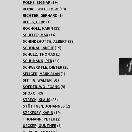
Produkte
19
POLKE, SIGMAR
19
Produkte
19
REINKE, WILHELM W.
19
1
Produkte
RICHTER, GERHARD
1
1
Produkt
RITTS, HERB
1
Produkt
39
ROCHOLL, KARIN
39
14
Produkte
SCHELER, MAX
14
Produkte
28
SCHINDEHÜTTE, ALBERT
28
19
Produkte
SCHÖNAU, ANTJE
19
1
Produkte
SCHULZ, THOMAS
1
21
Produkt
SCHUMANN, PER
21
Produkte
25
SCHWERDTLE, DIETER
25
1
Produkte
SELIGER, MARK ALAN
1
91
Produkt
SITTIG, WALTER
91
Produkte
9
SOEDER, WOLFGANG
9
40
Produkte
SPOXO
40
Produkte
35
STAECK, KLAUS
35
Produkte
2
STÜTTGEN, JOHANNES
2
19
Produkte
SZÉKESSY, KARIN
19
2
Produkte
THOMANN, PETER
2
Produkte
1
UECKER, GÜNTHER
1
35
Produkt
ULRICHS, TIMM
35