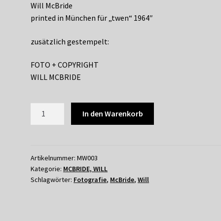
Will McBride
printed in München für „twen“ 1964″
zusätzlich gestempelt:
FOTO + COPYRIGHT
WILL MCBRIDE
WILL
In den Warenkorb
McBRIDE
-
ROMY
SCHNEIDER,
Artikelnummer:
MW003
Kategorie:
MCBRIDE, WILL
PARIS
Schlagwörter:
Fotografie
,
McBride
,
Will
1964
Menge