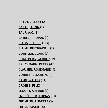
40
ART AND LESS
40
1
Produkte
BARTH, THOM
1
3
Produkt
BAUR, A.C.
3
Produkte
3
BAYRLE, THOMAS
3
Produkte
114
BEUYS, JOSEPH
114
Produkte
1
BLUME, BERNHARD J.
1
2
Produkt
BÖHMLER, CLAUS
2
Produkte
39
BOKELBERG, WERNER
39
47
Produkte
BRÜCHMANN, PETER
47
Produkte
41
CLAUSEN, ROSEMARIE
41
8
Produkte
CORDES, GESCHE M.
8
51
Produkte
DAHN, WALTER
51
4
Produkte
DROESE, FELIX
4
Produkte
1
ELGORT, ARTHUR
1
Produkt
30
EMSKÖTTER, TOBIAS
30
3
Produkte
ERDMANN, ANDREAS
3
15
Produkte
FRITZ, ROGER
15