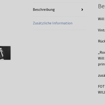
Be
Beschreibung
Wil
Zusätzliche Information
Vint
Rück
„Rom
Will
prin
zusä
FOT
WIL