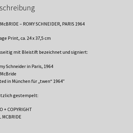
schreibung
l McBRIDE – ROMY SCHNEIDER, PARIS 1964
age Print, ca. 24 x 37,5 cm
seitig mit Bleistift bezeichnet und signiert:
y Schneider in Paris, 1964
 McBride
ted in München für „twen“ 1964″
tzlich gestempelt:
O + COPYRIGHT
L MCBRIDE