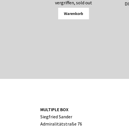
vergriffen, sold out
DI
Warenkorb
MULTIPLE BOX
Siegfried Sander
Admiralitätstraße 76