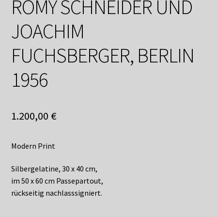
ROMY SCHNEIDER UND
Shop
JOACHIM
Suchservice
FUCHSBERGER, BERLIN
Versandkosten / Lieferung
1956
Warenkorb
Widerrufsbelehrung
1.200,00
€
Zahlungsarten
Modern Print
Silbergelatine, 30 x 40 cm,
im 50 x 60 cm Passepartout,
rückseitig nachlasssigniert.