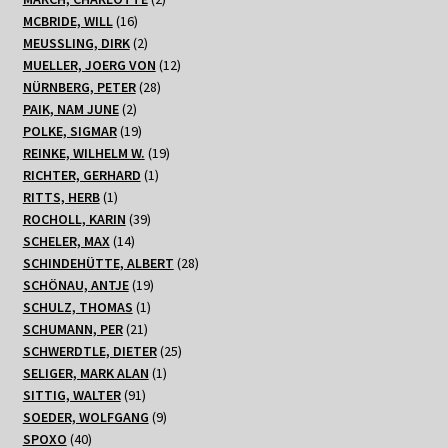
16
Produkte
MCBRIDE, WILL
16
Produkte
2
MEUSSLING, DIRK
2
Produkte
12
MUELLER, JOERG VON
12
28
Produkte
NÜRNBERG, PETER
28
2
Produkte
PAIK, NAM JUNE
2
Produkte
19
POLKE, SIGMAR
19
Produkte
19
REINKE, WILHELM W.
19
1
Produkte
RICHTER, GERHARD
1
1
Produkt
RITTS, HERB
1
Produkt
39
ROCHOLL, KARIN
39
14
Produkte
SCHELER, MAX
14
Produkte
28
SCHINDEHÜTTE, ALBERT
28
19
Produkte
SCHÖNAU, ANTJE
19
1
Produkte
SCHULZ, THOMAS
1
21
Produkt
SCHUMANN, PER
21
Produkte
25
SCHWERDTLE, DIETER
25
1
Produkte
SELIGER, MARK ALAN
1
91
Produkt
SITTIG, WALTER
91
Produkte
9
SOEDER, WOLFGANG
9
40
Produkte
SPOXO
40