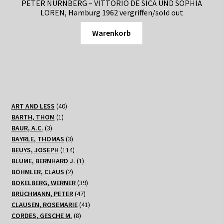
PETER NÜRNBERG – VITTORIO DE SICA UND SOPHIA
LOREN, Hamburg 1962 vergriffen/sold out
Warenkorb
40
ART AND LESS
40
1
Produkte
BARTH, THOM
1
3
Produkt
BAUR, A.C.
3
Produkte
3
BAYRLE, THOMAS
3
Produkte
114
BEUYS, JOSEPH
114
Produkte
1
BLUME, BERNHARD J.
1
2
Produkt
BÖHMLER, CLAUS
2
Produkte
39
BOKELBERG, WERNER
39
47
Produkte
BRÜCHMANN, PETER
47
Produkte
41
CLAUSEN, ROSEMARIE
41
8
Produkte
CORDES, GESCHE M.
8