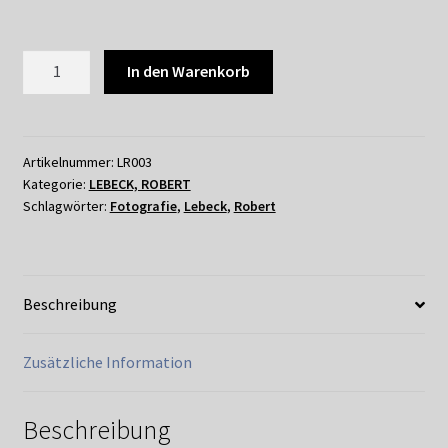
LR003
In den Warenkorb
ROBERT
LEBECK
-
ROMY
Artikelnummer:
LR003
Kategorie:
LEBECK, ROBERT
SCHNEIDER
Schlagwörter:
Fotografie
,
Lebeck
,
Robert
UND
JOACHIM
FUCHSBERGER,
BERLIN
Beschreibung
1956
Menge
Zusätzliche Information
Beschreibung