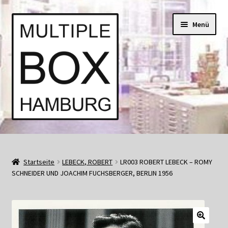
Zur
Springe
Menü
Navigation
zum
springen
Inhalt
Start
AGB
Startseite
LEBECK, ROBERT
LR003 ROBERT LEBECK – ROMY
SCHNEIDER UND JOACHIM FUCHSBERGER, BERLIN 1956
Aktuell • Angebote
Bücher und Kataloge