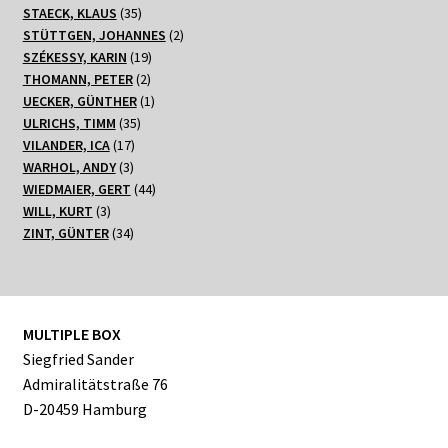
Produkte
35
STAECK, KLAUS
35
Produkte
2
STÜTTGEN, JOHANNES
2
19
Produkte
SZÉKESSY, KARIN
19
2
Produkte
THOMANN, PETER
2
Produkte
1
UECKER, GÜNTHER
1
35
Produkt
ULRICHS, TIMM
35
17
Produkte
VILANDER, ICA
17
3
Produkte
WARHOL, ANDY
3
Produkte
44
WIEDMAIER, GERT
44
3
Produkte
WILL, KURT
3
Produkte
34
ZINT, GÜNTER
34
Produkte
MULTIPLE BOX
Siegfried Sander
Admiralitätstraße 76
D-20459 Hamburg