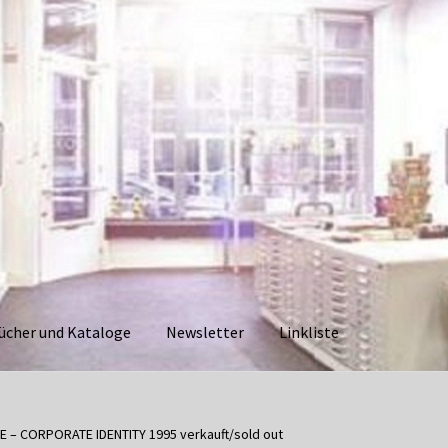
ücher und Kataloge
Newsletter
Linkliste
aloge
Datenschutzerklärung
Impressum
Kasse
Linkliste
Mein Ko
 – CORPORATE IDENTITY 1995 verkauft/sold out