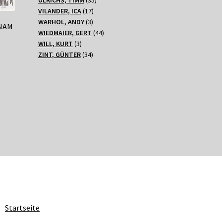
17
Produkte
VILANDER, ICA
17
3
Produkte
WARHOL, ANDY
3
TNAM
Produkte
44
WIEDMAIER, GERT
44
3
Produkte
WILL, KURT
3
Produkte
34
ZINT, GÜNTER
34
Produkte
Startseite