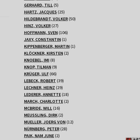
Produkte
5
GERHARD, TILL
5
Produkte
25
HARTZ, JACQUES
25
Produkte
50
HILDEBRANDT, VOLKER
50
27
Produkte
HINZ, VOLKER
27
Produkte
106
HOFFMANN, SVEN
106
1
Produkte
JAXY, CONSTANTIN
1
Produkt
1
KIPPENBERGER, MARTIN
1
2
Produkt
KLÖCKNER, KIRSTEN
2
8
Produkte
KNOEBEL, IMI
8
Produkte
9
KNOP, TILMAN
9
66
Produkte
KRÜGER, ULF
66
Produkte
39
LEBECK, ROBERT
39
29
Produkte
LECHNER, HEINZ
29
Produkte
18
LEDERER, ANNETTE
18
Produkte
2
MARCH, CHARLOTTE
2
16
Produkte
MCBRIDE, WILL
16
Produkte
2
MEUSSLING, DIRK
2
Produkte
12
MUELLER, JOERG VON
12
28
Produkte
NÜRNBERG, PETER
28
2
Produkte
PAIK, NAM JUNE
2