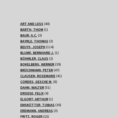
40
ART AND LESS
40
1
Produkte
BARTH, THOM
1
3
Produkt
BAUR, A.C.
3
Produkte
3
BAYRLE, THOMAS
3
Produkte
114
BEUYS, JOSEPH
114
Produkte
1
BLUME, BERNHARD J.
1
2
Produkt
BÖHMLER, CLAUS
2
Produkte
39
BOKELBERG, WERNER
39
47
Produkte
BRÜCHMANN, PETER
47
Produkte
41
CLAUSEN, ROSEMARIE
41
8
Produkte
CORDES, GESCHE M.
8
51
Produkte
DAHN, WALTER
51
4
Produkte
DROESE, FELIX
4
Produkte
1
ELGORT, ARTHUR
1
Produkt
30
EMSKÖTTER, TOBIAS
30
3
Produkte
ERDMANN, ANDREAS
3
15
Produkte
FRITZ, ROGER
15