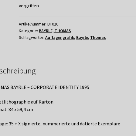
vergriffen
Artikelnummer:
BT020
Kategorie:
BAYRLE, THOMAS
Schlagwörter:
Auflagengrafik
,
Bayrle
,
Thomas
schreibung
MAS BAYRLE – CORPORATE IDENTITY 1995
etlithographie auf Karton
at: 84 x 59,4 cm
age: 35 + X signierte, nummerierte und datierte Exemplare