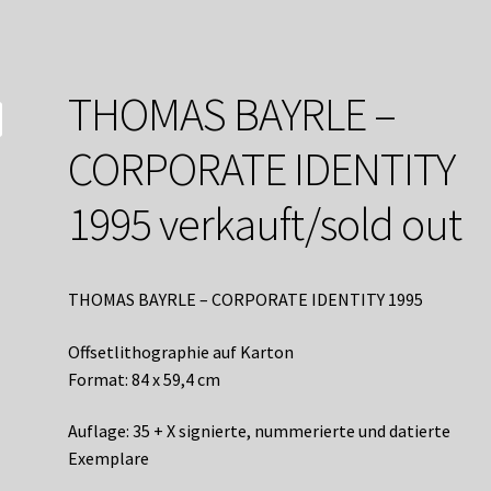
service
Versandkosten / Lieferung
Warenkorb
Widerrufsbelehrung
THOMAS BAYRLE –
CORPORATE IDENTITY
1995 verkauft/sold out
THOMAS BAYRLE – CORPORATE IDENTITY 1995
Offsetlithographie auf Karton
Format: 84 x 59,4 cm
Auflage: 35 + X signierte, nummerierte und datierte
Exemplare