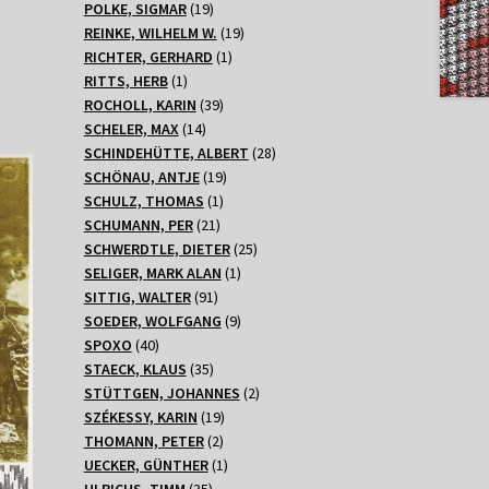
Produkte
19
POLKE, SIGMAR
19
Produkte
19
REINKE, WILHELM W.
19
1
Produkte
RICHTER, GERHARD
1
1
Produkt
RITTS, HERB
1
Produkt
39
ROCHOLL, KARIN
39
14
Produkte
SCHELER, MAX
14
Produkte
28
SCHINDEHÜTTE, ALBERT
28
19
Produkte
SCHÖNAU, ANTJE
19
1
Produkte
SCHULZ, THOMAS
1
21
Produkt
SCHUMANN, PER
21
Produkte
25
SCHWERDTLE, DIETER
25
1
Produkte
SELIGER, MARK ALAN
1
91
Produkt
SITTIG, WALTER
91
Produkte
9
SOEDER, WOLFGANG
9
40
Produkte
SPOXO
40
Produkte
35
STAECK, KLAUS
35
Produkte
2
STÜTTGEN, JOHANNES
2
19
Produkte
SZÉKESSY, KARIN
19
2
Produkte
THOMANN, PETER
2
Produkte
1
UECKER, GÜNTHER
1
35
Produkt
ULRICHS, TIMM
35