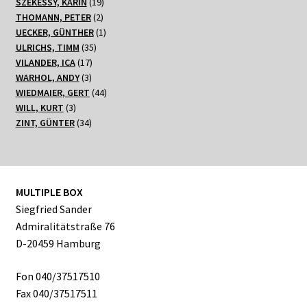
19
Produkte
SZÉKESSY, KARIN
19
2
Produkte
THOMANN, PETER
2
Produkte
1
UECKER, GÜNTHER
1
35
Produkt
ULRICHS, TIMM
35
17
Produkte
VILANDER, ICA
17
3
Produkte
WARHOL, ANDY
3
Produkte
44
WIEDMAIER, GERT
44
3
Produkte
WILL, KURT
3
Produkte
34
ZINT, GÜNTER
34
Produkte
MULTIPLE BOX
Siegfried Sander
Admiralitätstraße 76
D-20459 Hamburg
Fon 040/37517510
Fax 040/37517511