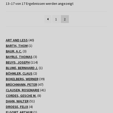
13–17 von 17 Ergebnissen werden angezeigt
1
2
40
ART AND LESS
40
1
Produkte
BARTH, THOM
1
3
Produkt
BAUR, A.C.
3
Produkte
3
BAYRLE, THOMAS
3
Produkte
114
BEUYS, JOSEPH
114
Produkte
1
BLUME, BERNHARD J.
1
2
Produkt
BÖHMLER, CLAUS
2
Produkte
39
BOKELBERG, WERNER
39
47
Produkte
BRÜCHMANN, PETER
47
Produkte
41
CLAUSEN, ROSEMARIE
41
8
Produkte
CORDES, GESCHE M.
8
51
Produkte
DAHN, WALTER
51
4
Produkte
DROESE, FELIX
4
Produkte
1
ELGORT, ARTHUR
1