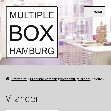
Zur
Springe
Menü
Navigation
zum
springen
Inhalt
Start
AGB
Startseite
Produkte verschlagwortet mit „Vilander“
Seite 2
Aktuell • Angebote
Vilander
Bücher und Kataloge