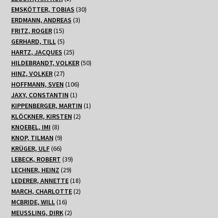
Produkt
30
EMSKÖTTER, TOBIAS
30
3
Produkte
ERDMANN, ANDREAS
3
15
Produkte
FRITZ, ROGER
15
Produkte
5
GERHARD, TILL
5
Produkte
25
HARTZ, JACQUES
25
Produkte
50
HILDEBRANDT, VOLKER
50
27
Produkte
HINZ, VOLKER
27
Produkte
106
HOFFMANN, SVEN
106
1
Produkte
JAXY, CONSTANTIN
1
Produkt
1
KIPPENBERGER, MARTIN
1
2
Produkt
KLÖCKNER, KIRSTEN
2
8
Produkte
KNOEBEL, IMI
8
Produkte
9
KNOP, TILMAN
9
66
Produkte
KRÜGER, ULF
66
Produkte
39
LEBECK, ROBERT
39
29
Produkte
LECHNER, HEINZ
29
Produkte
18
LEDERER, ANNETTE
18
Produkte
2
MARCH, CHARLOTTE
2
16
Produkte
MCBRIDE, WILL
16
Produkte
2
MEUSSLING, DIRK
2