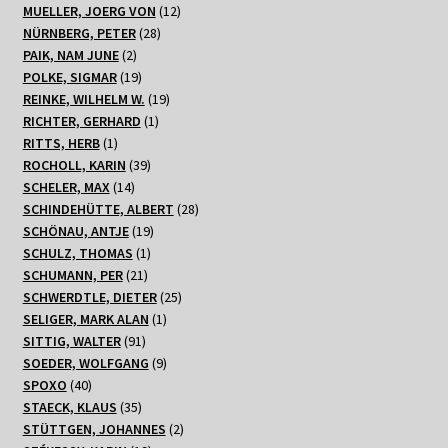
Produkte
12
MUELLER, JOERG VON
12
28
Produkte
NÜRNBERG, PETER
28
2
Produkte
PAIK, NAM JUNE
2
Produkte
19
POLKE, SIGMAR
19
Produkte
19
REINKE, WILHELM W.
19
1
Produkte
RICHTER, GERHARD
1
1
Produkt
RITTS, HERB
1
Produkt
39
ROCHOLL, KARIN
39
14
Produkte
SCHELER, MAX
14
Produkte
28
SCHINDEHÜTTE, ALBERT
28
19
Produkte
SCHÖNAU, ANTJE
19
1
Produkte
SCHULZ, THOMAS
1
21
Produkt
SCHUMANN, PER
21
Produkte
25
SCHWERDTLE, DIETER
25
1
Produkte
SELIGER, MARK ALAN
1
91
Produkt
SITTIG, WALTER
91
Produkte
9
SOEDER, WOLFGANG
9
40
Produkte
SPOXO
40
Produkte
35
STAECK, KLAUS
35
Produkte
2
STÜTTGEN, JOHANNES
2