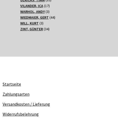
17
Produkte
VILANDER, ICA
17
3
Produkte
WARHOL, ANDY
3
Produkte
44
WIEDMAIER, GERT
44
3
Produkte
WILL, KURT
3
Produkte
34
ZINT, GÜNTER
34
Produkte
Startseite
Zahlungsarten
Versandkosten / Lieferung
Widerrufsbelehrung