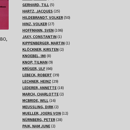
Produkte
5
GERHARD, TILL
5
Produkte
25
HARTZ, JACQUES
25
Produkte
50
HILDEBRANDT, VOLKER
50
27
Produkte
HINZ, VOLKER
27
Produkte
106
HOFFMANN, SVEN
106
1
Produkte
JAXY, CONSTANTIN
1
BO,
Produkt
1
KIPPENBERGER, MARTIN
1
2
Produkt
KLÖCKNER, KIRSTEN
2
8
Produkte
KNOEBEL, IMI
8
Produkte
9
KNOP, TILMAN
9
66
Produkte
KRÜGER, ULF
66
Produkte
39
LEBECK, ROBERT
39
29
Produkte
LECHNER, HEINZ
29
Produkte
18
LEDERER, ANNETTE
18
Produkte
2
MARCH, CHARLOTTE
2
16
Produkte
MCBRIDE, WILL
16
Produkte
2
MEUSSLING, DIRK
2
Produkte
12
MUELLER, JOERG VON
12
28
Produkte
NÜRNBERG, PETER
28
2
Produkte
PAIK, NAM JUNE
2