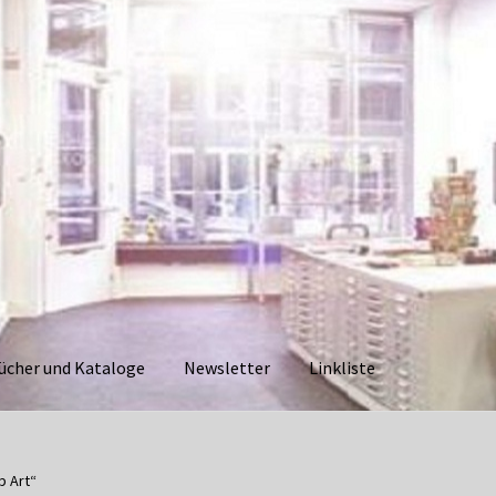
ücher und Kataloge
Newsletter
Linkliste
aloge
Datenschutzerklärung
Impressum
Kasse
Linkliste
Mein Ko
p Art“