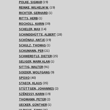
Produkte
19
POLKE, SIGMAR
19
Produkte
19
REINKE, WILHELM W.
19
1
Produkte
RICHTER, GERHARD
1
1
Produkt
RITTS, HERB
1
Produkt
39
ROCHOLL, KARIN
39
14
Produkte
SCHELER, MAX
14
Produkte
28
SCHINDEHÜTTE, ALBERT
28
19
Produkte
SCHÖNAU, ANTJE
19
1
Produkte
SCHULZ, THOMAS
1
21
Produkt
SCHUMANN, PER
21
Produkte
25
SCHWERDTLE, DIETER
25
1
Produkte
SELIGER, MARK ALAN
1
91
Produkt
SITTIG, WALTER
91
Produkte
9
SOEDER, WOLFGANG
9
40
Produkte
SPOXO
40
Produkte
35
STAECK, KLAUS
35
Produkte
2
STÜTTGEN, JOHANNES
2
19
Produkte
SZÉKESSY, KARIN
19
2
Produkte
THOMANN, PETER
2
Produkte
1
UECKER, GÜNTHER
1
35
Produkt
ULRICHS, TIMM
35