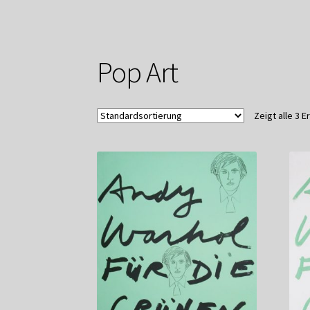
Mitglieder
Newsletter
Newsletter
Shop
Such
Zahlungsarten
Pop Art
Zeigt alle 3 