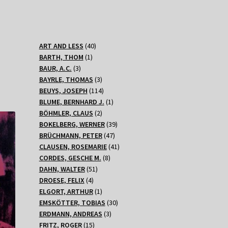
40
ART AND LESS
40
1
Produkte
BARTH, THOM
1
3
Produkt
BAUR, A.C.
3
Produkte
3
BAYRLE, THOMAS
3
Produkte
114
BEUYS, JOSEPH
114
Produkte
1
BLUME, BERNHARD J.
1
2
Produkt
BÖHMLER, CLAUS
2
Produkte
39
BOKELBERG, WERNER
39
47
Produkte
BRÜCHMANN, PETER
47
Produkte
41
CLAUSEN, ROSEMARIE
41
8
Produkte
CORDES, GESCHE M.
8
51
Produkte
DAHN, WALTER
51
4
Produkte
DROESE, FELIX
4
Produkte
1
ELGORT, ARTHUR
1
Produkt
30
EMSKÖTTER, TOBIAS
30
3
Produkte
ERDMANN, ANDREAS
3
15
Produkte
FRITZ, ROGER
15