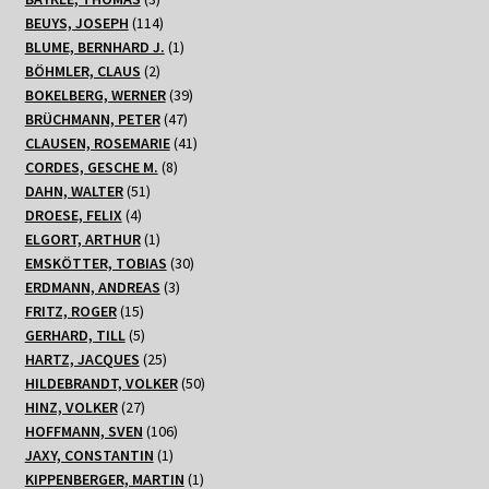
Produkte
114
BEUYS, JOSEPH
114
Produkte
1
BLUME, BERNHARD J.
1
2
Produkt
BÖHMLER, CLAUS
2
Produkte
39
BOKELBERG, WERNER
39
47
Produkte
BRÜCHMANN, PETER
47
Produkte
41
CLAUSEN, ROSEMARIE
41
8
Produkte
CORDES, GESCHE M.
8
51
Produkte
DAHN, WALTER
51
4
Produkte
DROESE, FELIX
4
Produkte
1
ELGORT, ARTHUR
1
Produkt
30
EMSKÖTTER, TOBIAS
30
3
Produkte
ERDMANN, ANDREAS
3
15
Produkte
FRITZ, ROGER
15
Produkte
5
GERHARD, TILL
5
Produkte
25
HARTZ, JACQUES
25
Produkte
50
HILDEBRANDT, VOLKER
50
27
Produkte
HINZ, VOLKER
27
Produkte
106
HOFFMANN, SVEN
106
1
Produkte
JAXY, CONSTANTIN
1
Produkt
1
KIPPENBERGER, MARTIN
1