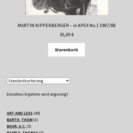
Shop
Suchservice
MARTIN KIPPENBERGER – in APEX No.1 1987/88
Versandkosten / Lieferung
35,00
€
Warenkorb
Warenkorb
Widerrufsbelehrung
Zahlungsarten
Einzelnes Ergebnis wird angezeigt
40
ART AND LESS
40
1
Produkte
BARTH, THOM
1
3
Produkt
BAUR, A.C.
3
Produkte
3
BAYRLE, THOMAS
3