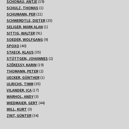
19
Produkte
SCHÖNAU, ANTJE
19
1
Produkte
SCHULZ, THOMAS
1
21
Produkt
SCHUMANN, PER
21
Produkte
25
SCHWERDTLE, DIETER
25
1
Produkte
SELIGER, MARK ALAN
1
91
Produkt
SITTIG, WALTER
91
Produkte
9
SOEDER, WOLFGANG
9
40
Produkte
SPOXO
40
Produkte
35
STAECK, KLAUS
35
Produkte
2
STÜTTGEN, JOHANNES
2
19
Produkte
SZÉKESSY, KARIN
19
2
Produkte
THOMANN, PETER
2
Produkte
1
UECKER, GÜNTHER
1
35
Produkt
ULRICHS, TIMM
35
17
Produkte
VILANDER, ICA
17
3
Produkte
WARHOL, ANDY
3
Produkte
44
WIEDMAIER, GERT
44
3
Produkte
WILL, KURT
3
Produkte
34
ZINT, GÜNTER
34
Produkte