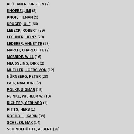
2
Produkt
KLÖCKNER, KIRSTEN
2
8
Produkte
KNOEBEL, IMI
8
Produkte
9
KNOP, TILMAN
9
66
Produkte
KRÜGER, ULF
66
Produkte
39
LEBECK, ROBERT
39
29
Produkte
LECHNER, HEINZ
29
Produkte
18
LEDERER, ANNETTE
18
Produkte
2
MARCH, CHARLOTTE
2
16
Produkte
MCBRIDE, WILL
16
Produkte
2
MEUSSLING, DIRK
2
Produkte
12
MUELLER, JOERG VON
12
28
Produkte
NÜRNBERG, PETER
28
2
Produkte
PAIK, NAM JUNE
2
Produkte
19
POLKE, SIGMAR
19
Produkte
19
REINKE, WILHELM W.
19
1
Produkte
RICHTER, GERHARD
1
1
Produkt
RITTS, HERB
1
Produkt
39
ROCHOLL, KARIN
39
14
Produkte
SCHELER, MAX
14
Produkte
28
SCHINDEHÜTTE, ALBERT
28