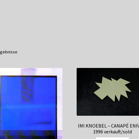
service
Versandkosten / Lieferung
Warenkorb
Widerrufsbelehrung
Ergebnisse
IMI KNOEBEL – CANAPÉ EN
1996 verkauft/sold