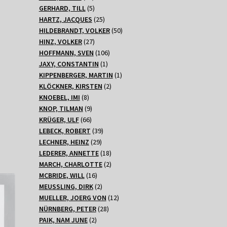
Produkte
5
GERHARD, TILL
5
Produkte
25
HARTZ, JACQUES
25
Produkte
50
HILDEBRANDT, VOLKER
50
27
Produkte
HINZ, VOLKER
27
Produkte
106
HOFFMANN, SVEN
106
1
Produkte
JAXY, CONSTANTIN
1
Produkt
1
KIPPENBERGER, MARTIN
1
2
Produkt
KLÖCKNER, KIRSTEN
2
8
Produkte
KNOEBEL, IMI
8
Produkte
9
KNOP, TILMAN
9
66
Produkte
KRÜGER, ULF
66
Produkte
39
LEBECK, ROBERT
39
29
Produkte
LECHNER, HEINZ
29
Produkte
18
LEDERER, ANNETTE
18
Produkte
2
MARCH, CHARLOTTE
2
16
Produkte
MCBRIDE, WILL
16
Produkte
2
MEUSSLING, DIRK
2
Produkte
12
MUELLER, JOERG VON
12
28
Produkte
NÜRNBERG, PETER
28
2
Produkte
PAIK, NAM JUNE
2