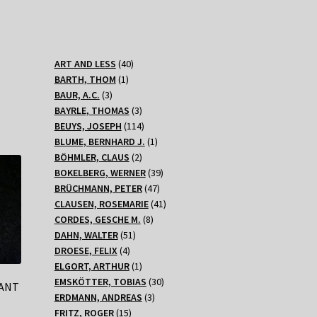
40
ART AND LESS
40
1
Produkte
BARTH, THOM
1
3
Produkt
BAUR, A.C.
3
Produkte
3
BAYRLE, THOMAS
3
Produkte
114
BEUYS, JOSEPH
114
Produkte
1
BLUME, BERNHARD J.
1
2
Produkt
BÖHMLER, CLAUS
2
Produkte
39
BOKELBERG, WERNER
39
47
Produkte
BRÜCHMANN, PETER
47
Produkte
41
CLAUSEN, ROSEMARIE
41
8
Produkte
CORDES, GESCHE M.
8
51
Produkte
DAHN, WALTER
51
4
Produkte
DROESE, FELIX
4
Produkte
1
ELGORT, ARTHUR
1
Produkt
30
EMSKÖTTER, TOBIAS
30
FANT
3
Produkte
ERDMANN, ANDREAS
3
15
Produkte
FRITZ, ROGER
15