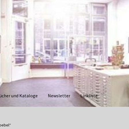
ücher und Kataloge
Newsletter
Linkliste
aloge
Datenschutzerklärung
Impressum
Kasse
Linkliste
Mein Ko
oebel“