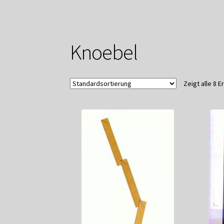
Mitglieder
Newsletter
Newsletter
Shop
Such
Zahlungsarten
Knoebel
Zeigt alle 8 