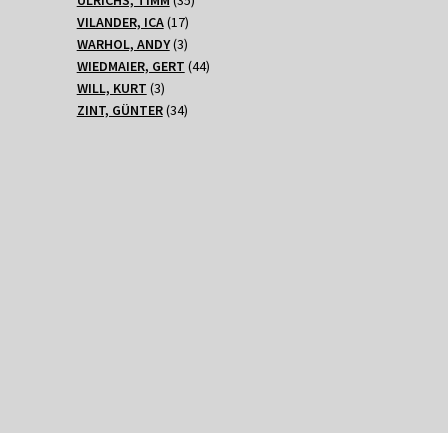
17
Produkte
VILANDER, ICA
17
3
Produkte
WARHOL, ANDY
3
Produkte
44
WIEDMAIER, GERT
44
3
Produkte
WILL, KURT
3
Produkte
34
ZINT, GÜNTER
34
Produkte