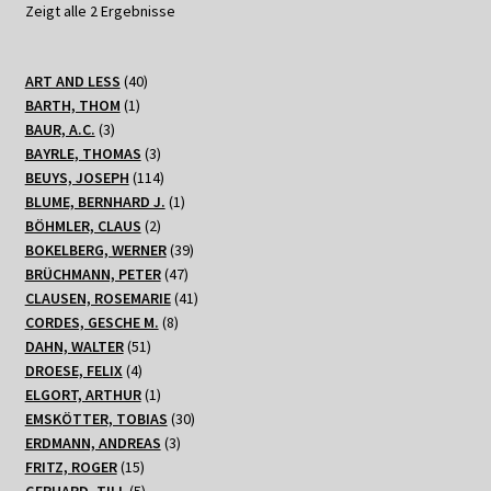
Zeigt alle 2 Ergebnisse
40
ART AND LESS
40
1
Produkte
BARTH, THOM
1
3
Produkt
BAUR, A.C.
3
Produkte
3
BAYRLE, THOMAS
3
Produkte
114
BEUYS, JOSEPH
114
Produkte
1
BLUME, BERNHARD J.
1
2
Produkt
BÖHMLER, CLAUS
2
Produkte
39
BOKELBERG, WERNER
39
47
Produkte
BRÜCHMANN, PETER
47
Produkte
41
CLAUSEN, ROSEMARIE
41
8
Produkte
CORDES, GESCHE M.
8
51
Produkte
DAHN, WALTER
51
4
Produkte
DROESE, FELIX
4
Produkte
1
ELGORT, ARTHUR
1
Produkt
30
EMSKÖTTER, TOBIAS
30
3
Produkte
ERDMANN, ANDREAS
3
15
Produkte
FRITZ, ROGER
15
Produkte
5
GERHARD, TILL
5