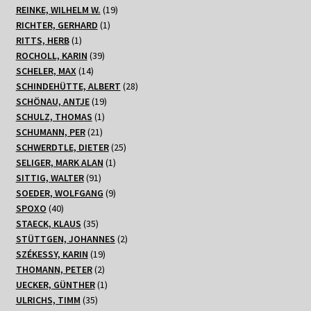
Produkte
19
REINKE, WILHELM W.
19
1
Produkte
RICHTER, GERHARD
1
1
Produkt
RITTS, HERB
1
Produkt
39
ROCHOLL, KARIN
39
14
Produkte
SCHELER, MAX
14
Produkte
28
SCHINDEHÜTTE, ALBERT
28
19
Produkte
SCHÖNAU, ANTJE
19
1
Produkte
SCHULZ, THOMAS
1
21
Produkt
SCHUMANN, PER
21
Produkte
25
SCHWERDTLE, DIETER
25
1
Produkte
SELIGER, MARK ALAN
1
91
Produkt
SITTIG, WALTER
91
Produkte
9
SOEDER, WOLFGANG
9
40
Produkte
SPOXO
40
Produkte
35
STAECK, KLAUS
35
Produkte
2
STÜTTGEN, JOHANNES
2
19
Produkte
SZÉKESSY, KARIN
19
2
Produkte
THOMANN, PETER
2
Produkte
1
UECKER, GÜNTHER
1
35
Produkt
ULRICHS, TIMM
35