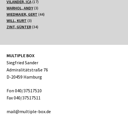
17
Produkte
VILANDER, ICA
17
3
Produkte
WARHOL, ANDY
3
Produkte
44
WIEDMAIER, GERT
44
3
Produkte
WILL, KURT
3
Produkte
34
ZINT, GÜNTER
34
Produkte
MULTIPLE BOX
Siegfried Sander
Admiralitätstraße 76
D-20459 Hamburg
Fon 040/37517510
Fax 040/37517511
mail@multiple-box.de