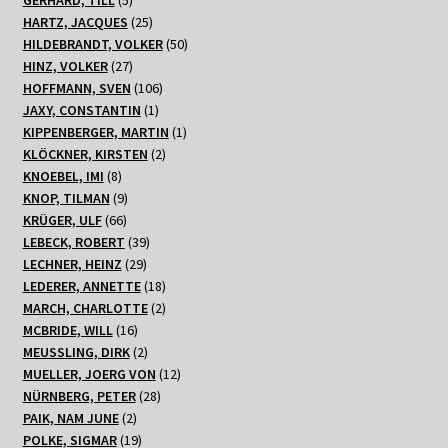
Produkte
25
HARTZ, JACQUES
25
Produkte
50
HILDEBRANDT, VOLKER
50
27
Produkte
HINZ, VOLKER
27
Produkte
106
HOFFMANN, SVEN
106
1
Produkte
JAXY, CONSTANTIN
1
Produkt
1
KIPPENBERGER, MARTIN
1
2
Produkt
KLÖCKNER, KIRSTEN
2
8
Produkte
KNOEBEL, IMI
8
Produkte
9
KNOP, TILMAN
9
66
Produkte
KRÜGER, ULF
66
Produkte
39
LEBECK, ROBERT
39
29
Produkte
LECHNER, HEINZ
29
Produkte
18
LEDERER, ANNETTE
18
Produkte
2
MARCH, CHARLOTTE
2
16
Produkte
MCBRIDE, WILL
16
Produkte
2
MEUSSLING, DIRK
2
Produkte
12
MUELLER, JOERG VON
12
28
Produkte
NÜRNBERG, PETER
28
2
Produkte
PAIK, NAM JUNE
2
Produkte
19
POLKE, SIGMAR
19