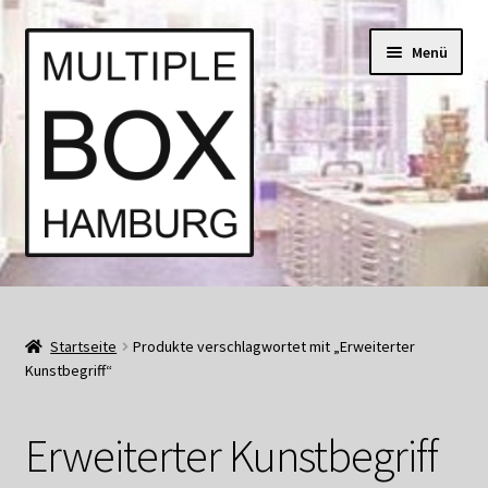
Zur
Springe
Menü
Navigation
zum
springen
Inhalt
Start
AGB
Startseite
Produkte verschlagwortet mit „Erweiterter
Kunstbegriff“
Aktuell • Angebote
Erweiterter Kunstbegriff
Bücher und Kataloge