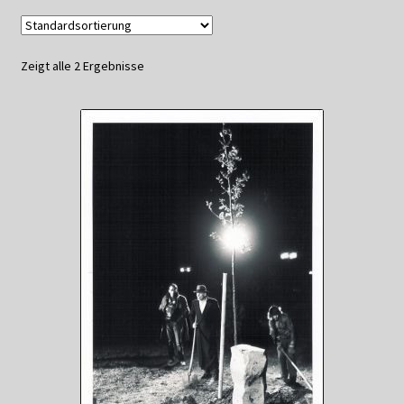
Datenschutzerklärung
Zeigt alle 2 Ergebnisse
Impressum
Kasse
Linkliste
Mein Konto
Mitglieder
Newsletter
Newsletter