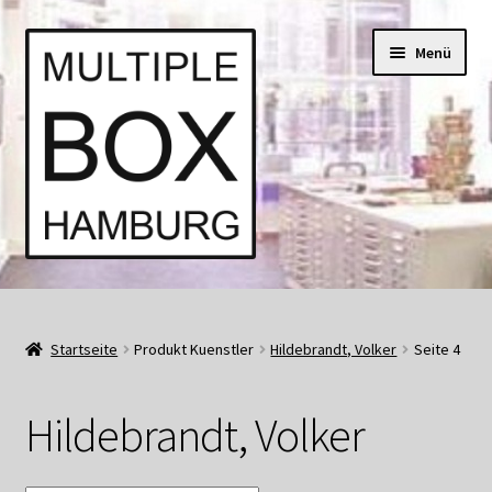
Zur
Springe
Menü
Navigation
zum
springen
Inhalt
Start
AGB
Startseite
Produkt Kuenstler
Hildebrandt, Volker
Seite 4
Aktuell • Angebote
Hildebrandt, Volker
Bücher und Kataloge