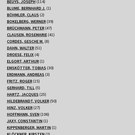
Produkte
114
BEUYS, JOSEPH
114
Produkte
1
BLUME, BERNHARD J.
1
2
Produkt
BÖHMLER, CLAUS
2
Produkte
39
BOKELBERG, WERNER
39
47
Produkte
BRÜCHMANN, PETER
47
Produkte
41
CLAUSEN, ROSEMARIE
41
8
Produkte
CORDES, GESCHE M.
8
51
Produkte
DAHN, WALTER
51
4
Produkte
DROESE, FELIX
4
Produkte
1
ELGORT, ARTHUR
1
Produkt
30
EMSKÖTTER, TOBIAS
30
3
Produkte
ERDMANN, ANDREAS
3
15
Produkte
FRITZ, ROGER
15
Produkte
5
GERHARD, TILL
5
Produkte
25
HARTZ, JACQUES
25
Produkte
50
HILDEBRANDT, VOLKER
50
27
Produkte
HINZ, VOLKER
27
Produkte
106
HOFFMANN, SVEN
106
1
Produkte
JAXY, CONSTANTIN
1
Produkt
1
KIPPENBERGER, MARTIN
1
2
Produkt
KLÖCKNER, KIRSTEN
2