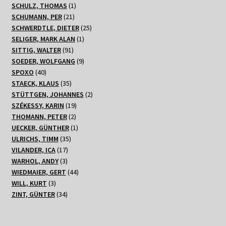
1
Produkte
SCHULZ, THOMAS
1
21
Produkt
SCHUMANN, PER
21
Produkte
25
SCHWERDTLE, DIETER
25
1
Produkte
SELIGER, MARK ALAN
1
91
Produkt
SITTIG, WALTER
91
Produkte
9
SOEDER, WOLFGANG
9
40
Produkte
SPOXO
40
Produkte
35
STAECK, KLAUS
35
Produkte
2
STÜTTGEN, JOHANNES
2
19
Produkte
SZÉKESSY, KARIN
19
2
Produkte
THOMANN, PETER
2
Produkte
1
UECKER, GÜNTHER
1
35
Produkt
ULRICHS, TIMM
35
17
Produkte
VILANDER, ICA
17
3
Produkte
WARHOL, ANDY
3
Produkte
44
WIEDMAIER, GERT
44
3
Produkte
WILL, KURT
3
Produkte
34
ZINT, GÜNTER
34
Produkte