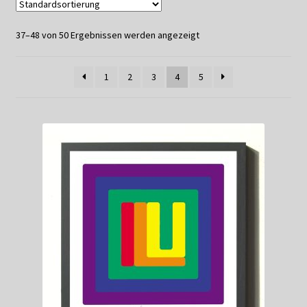
Datenschutzerklärung
37–48 von 50 Ergebnissen werden angezeigt
Impressum
1
2
3
4
5
Kasse
Linkliste
Mein Konto
Mitglieder
Newsletter
Newsletter