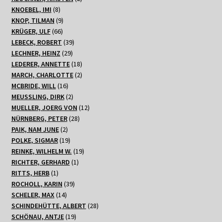
8
Produkte
KNOEBEL, IMI
8
Produkte
9
KNOP, TILMAN
9
66
Produkte
KRÜGER, ULF
66
Produkte
39
LEBECK, ROBERT
39
29
Produkte
LECHNER, HEINZ
29
Produkte
18
LEDERER, ANNETTE
18
Produkte
2
MARCH, CHARLOTTE
2
16
Produkte
MCBRIDE, WILL
16
Produkte
2
MEUSSLING, DIRK
2
Produkte
12
MUELLER, JOERG VON
12
28
Produkte
NÜRNBERG, PETER
28
2
Produkte
PAIK, NAM JUNE
2
Produkte
19
POLKE, SIGMAR
19
Produkte
19
REINKE, WILHELM W.
19
1
Produkte
RICHTER, GERHARD
1
1
Produkt
RITTS, HERB
1
Produkt
39
ROCHOLL, KARIN
39
14
Produkte
SCHELER, MAX
14
Produkte
28
SCHINDEHÜTTE, ALBERT
28
19
Produkte
SCHÖNAU, ANTJE
19