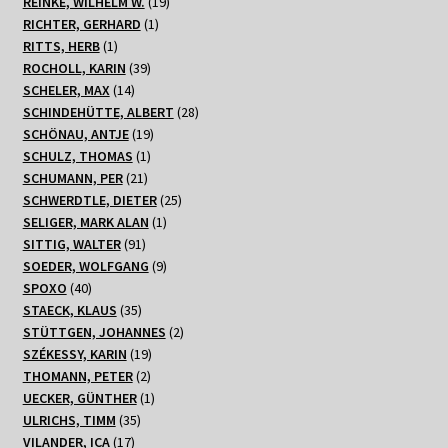
Produkte
19
REINKE, WILHELM W.
19
1
Produkte
RICHTER, GERHARD
1
1
Produkt
RITTS, HERB
1
Produkt
39
ROCHOLL, KARIN
39
14
Produkte
SCHELER, MAX
14
Produkte
28
SCHINDEHÜTTE, ALBERT
28
19
Produkte
SCHÖNAU, ANTJE
19
1
Produkte
SCHULZ, THOMAS
1
21
Produkt
SCHUMANN, PER
21
Produkte
25
SCHWERDTLE, DIETER
25
1
Produkte
SELIGER, MARK ALAN
1
91
Produkt
SITTIG, WALTER
91
Produkte
9
SOEDER, WOLFGANG
9
40
Produkte
SPOXO
40
Produkte
35
STAECK, KLAUS
35
Produkte
2
STÜTTGEN, JOHANNES
2
19
Produkte
SZÉKESSY, KARIN
19
2
Produkte
THOMANN, PETER
2
Produkte
1
UECKER, GÜNTHER
1
35
Produkt
ULRICHS, TIMM
35
17
Produkte
VILANDER, ICA
17