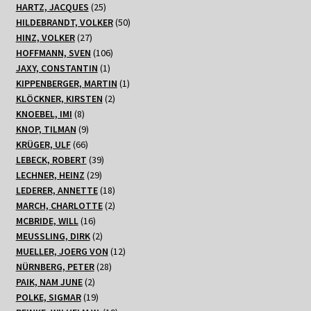
Produkte
25
HARTZ, JACQUES
25
Produkte
50
HILDEBRANDT, VOLKER
50
27
Produkte
HINZ, VOLKER
27
Produkte
106
HOFFMANN, SVEN
106
1
Produkte
JAXY, CONSTANTIN
1
Produkt
1
KIPPENBERGER, MARTIN
1
2
Produkt
KLÖCKNER, KIRSTEN
2
8
Produkte
KNOEBEL, IMI
8
Produkte
9
KNOP, TILMAN
9
66
Produkte
KRÜGER, ULF
66
Produkte
39
LEBECK, ROBERT
39
29
Produkte
LECHNER, HEINZ
29
Produkte
18
LEDERER, ANNETTE
18
Produkte
2
MARCH, CHARLOTTE
2
16
Produkte
MCBRIDE, WILL
16
Produkte
2
MEUSSLING, DIRK
2
Produkte
12
MUELLER, JOERG VON
12
28
Produkte
NÜRNBERG, PETER
28
2
Produkte
PAIK, NAM JUNE
2
Produkte
19
POLKE, SIGMAR
19