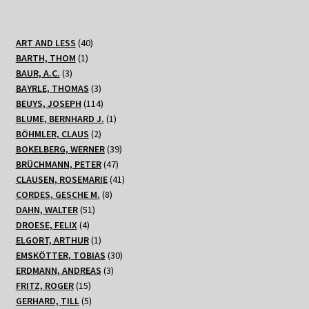
40
ART AND LESS
40
1
Produkte
BARTH, THOM
1
3
Produkt
BAUR, A.C.
3
Produkte
3
BAYRLE, THOMAS
3
Produkte
114
BEUYS, JOSEPH
114
Produkte
1
BLUME, BERNHARD J.
1
2
Produkt
BÖHMLER, CLAUS
2
Produkte
39
BOKELBERG, WERNER
39
47
Produkte
BRÜCHMANN, PETER
47
Produkte
41
CLAUSEN, ROSEMARIE
41
8
Produkte
CORDES, GESCHE M.
8
51
Produkte
DAHN, WALTER
51
4
Produkte
DROESE, FELIX
4
Produkte
1
ELGORT, ARTHUR
1
Produkt
30
EMSKÖTTER, TOBIAS
30
3
Produkte
ERDMANN, ANDREAS
3
15
Produkte
FRITZ, ROGER
15
Produkte
5
GERHARD, TILL
5