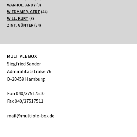
3
Produkte
WARHOL, ANDY
3
Produkte
44
WIEDMAIER, GERT
44
3
Produkte
WILL, KURT
3
Produkte
34
ZINT, GÜNTER
34
Produkte
MULTIPLE BOX
Siegfried Sander
Admiralitätstraße 76
D-20459 Hamburg
Fon 040/37517510
Fax 040/37517511
mail@multiple-box.de