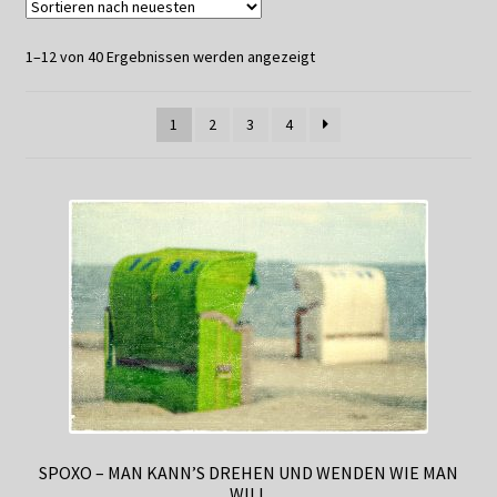
Datenschutzerklärung
1–12 von 40 Ergebnissen werden angezeigt
Impressum
1
2
3
4
Kasse
Linkliste
Mein Konto
Mitglieder
Newsletter
Newsletter
SPOXO – MAN KANN’S DREHEN UND WENDEN WIE MAN
WILL