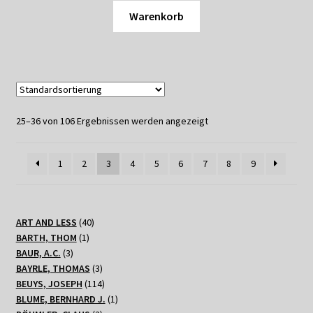
Warenkorb
25–36 von 106 Ergebnissen werden angezeigt
1
2
3
4
5
6
7
8
9
40
ART AND LESS
40
1
Produkte
BARTH, THOM
1
3
Produkt
BAUR, A.C.
3
Produkte
3
BAYRLE, THOMAS
3
Produkte
114
BEUYS, JOSEPH
114
Produkte
1
BLUME, BERNHARD J.
1