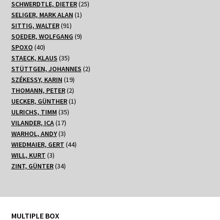
Produkte
25
SCHWERDTLE, DIETER
25
1
Produkte
SELIGER, MARK ALAN
1
91
Produkt
SITTIG, WALTER
91
Produkte
9
SOEDER, WOLFGANG
9
40
Produkte
SPOXO
40
Produkte
35
STAECK, KLAUS
35
Produkte
2
STÜTTGEN, JOHANNES
2
19
Produkte
SZÉKESSY, KARIN
19
2
Produkte
THOMANN, PETER
2
Produkte
1
UECKER, GÜNTHER
1
35
Produkt
ULRICHS, TIMM
35
17
Produkte
VILANDER, ICA
17
3
Produkte
WARHOL, ANDY
3
Produkte
44
WIEDMAIER, GERT
44
3
Produkte
WILL, KURT
3
Produkte
34
ZINT, GÜNTER
34
Produkte
MULTIPLE BOX