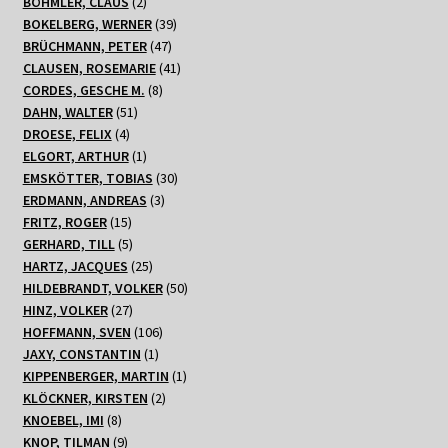
2
Produkt
BÖHMLER, CLAUS
2
Produkte
39
BOKELBERG, WERNER
39
47
Produkte
BRÜCHMANN, PETER
47
Produkte
41
CLAUSEN, ROSEMARIE
41
8
Produkte
CORDES, GESCHE M.
8
51
Produkte
DAHN, WALTER
51
4
Produkte
DROESE, FELIX
4
Produkte
1
ELGORT, ARTHUR
1
Produkt
30
EMSKÖTTER, TOBIAS
30
3
Produkte
ERDMANN, ANDREAS
3
15
Produkte
FRITZ, ROGER
15
Produkte
5
GERHARD, TILL
5
Produkte
25
HARTZ, JACQUES
25
Produkte
50
HILDEBRANDT, VOLKER
50
27
Produkte
HINZ, VOLKER
27
Produkte
106
HOFFMANN, SVEN
106
1
Produkte
JAXY, CONSTANTIN
1
Produkt
1
KIPPENBERGER, MARTIN
1
2
Produkt
KLÖCKNER, KIRSTEN
2
8
Produkte
KNOEBEL, IMI
8
Produkte
9
KNOP, TILMAN
9