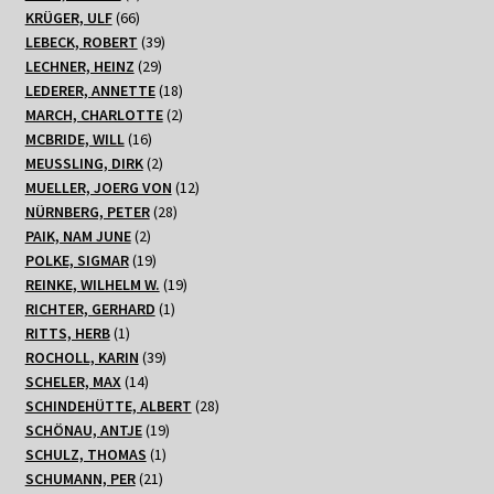
66
Produkte
KRÜGER, ULF
66
Produkte
39
LEBECK, ROBERT
39
29
Produkte
LECHNER, HEINZ
29
Produkte
18
LEDERER, ANNETTE
18
Produkte
2
MARCH, CHARLOTTE
2
16
Produkte
MCBRIDE, WILL
16
Produkte
2
MEUSSLING, DIRK
2
Produkte
12
MUELLER, JOERG VON
12
28
Produkte
NÜRNBERG, PETER
28
2
Produkte
PAIK, NAM JUNE
2
Produkte
19
POLKE, SIGMAR
19
Produkte
19
REINKE, WILHELM W.
19
1
Produkte
RICHTER, GERHARD
1
1
Produkt
RITTS, HERB
1
Produkt
39
ROCHOLL, KARIN
39
14
Produkte
SCHELER, MAX
14
Produkte
28
SCHINDEHÜTTE, ALBERT
28
19
Produkte
SCHÖNAU, ANTJE
19
1
Produkte
SCHULZ, THOMAS
1
21
Produkt
SCHUMANN, PER
21