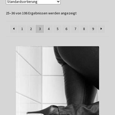
Datenschutzerklärung
25–36 von 106 Ergebnissen werden angezeigt
Impressum
1
2
3
4
5
6
7
8
9
Kasse
Linkliste
Mein Konto
Mitglieder
Newsletter
Newsletter