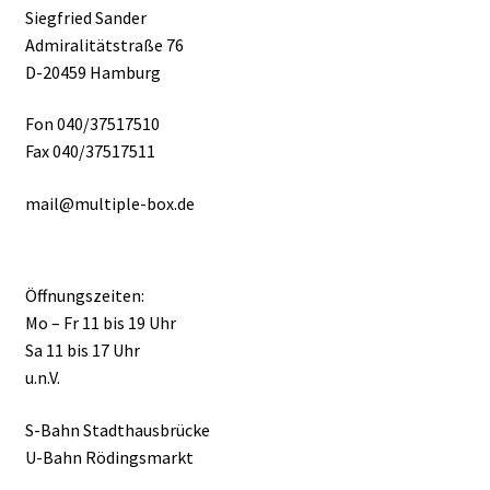
Siegfried Sander
Admiralitätstraße 76
D-20459 Hamburg
Fon 040/37517510
Fax 040/37517511
mail@multiple-box.de
Öffnungszeiten:
Mo – Fr 11 bis 19 Uhr
Sa 11 bis 17 Uhr
u.n.V.
S-Bahn Stadthausbrücke
U-Bahn Rödingsmarkt