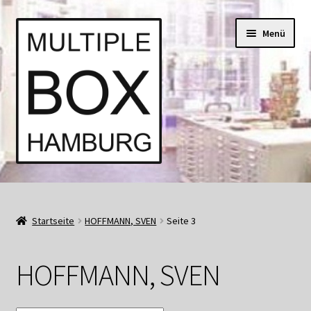
Zur
Springe
Menü
Navigation
zum
springen
Inhalt
Start
AGB
Startseite
HOFFMANN, SVEN
Seite 3
Aktuell • Angebote
HOFFMANN, SVEN
Bücher und Kataloge