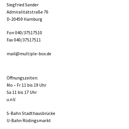
Siegfried Sander
Admiralitätstraße 76
D-20459 Hamburg
Fon 040/37517510
Fax 040/37517511
mail@multiple-box.de
Öffnungszeiten:
Mo – Fr 11 bis 19 Uhr
Sa 11 bis 17 Uhr
u.n.V.
S-Bahn Stadthausbrücke
U-Bahn Rödingsmarkt