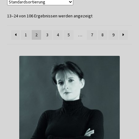
Datenschutzerklärung
13–24 von 106 Ergebnissen werden angezeigt
Impressum
1
2
3
4
5
…
7
8
9
Kasse
Linkliste
Mein Konto
Mitglieder
Newsletter
Newsletter