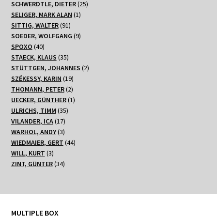
Produkte
25
SCHWERDTLE, DIETER
25
1
Produkte
SELIGER, MARK ALAN
1
91
Produkt
SITTIG, WALTER
91
Produkte
9
SOEDER, WOLFGANG
9
40
Produkte
SPOXO
40
Produkte
35
STAECK, KLAUS
35
Produkte
2
STÜTTGEN, JOHANNES
2
19
Produkte
SZÉKESSY, KARIN
19
2
Produkte
THOMANN, PETER
2
Produkte
1
UECKER, GÜNTHER
1
35
Produkt
ULRICHS, TIMM
35
17
Produkte
VILANDER, ICA
17
3
Produkte
WARHOL, ANDY
3
Produkte
44
WIEDMAIER, GERT
44
3
Produkte
WILL, KURT
3
Produkte
34
ZINT, GÜNTER
34
Produkte
MULTIPLE BOX