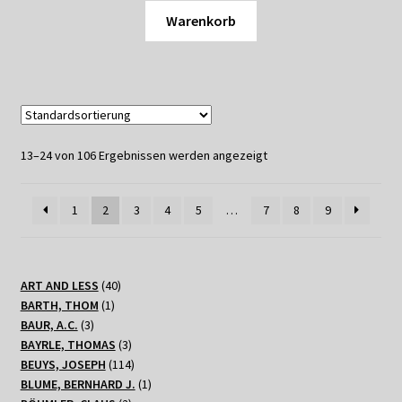
Warenkorb
13–24 von 106 Ergebnissen werden angezeigt
1
2
3
4
5
…
7
8
9
40
ART AND LESS
40
1
Produkte
BARTH, THOM
1
3
Produkt
BAUR, A.C.
3
Produkte
3
BAYRLE, THOMAS
3
Produkte
114
BEUYS, JOSEPH
114
Produkte
1
BLUME, BERNHARD J.
1