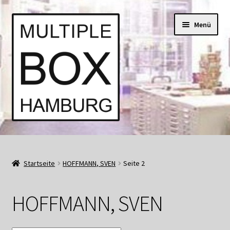
Zur
Springe
Menü
Navigation
zum
springen
Inhalt
Start
AGB
Startseite
HOFFMANN, SVEN
Seite 2
Aktuell • Angebote
HOFFMANN, SVEN
Bücher und Kataloge