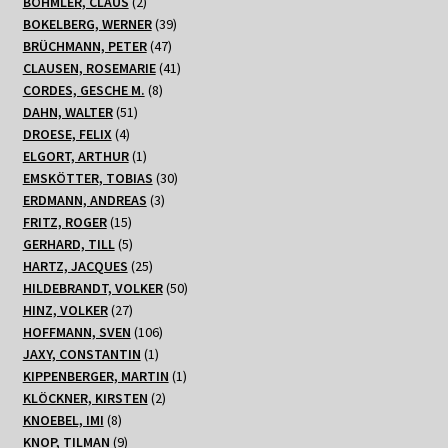
2
Produkt
BÖHMLER, CLAUS
2
Produkte
39
BOKELBERG, WERNER
39
47
Produkte
BRÜCHMANN, PETER
47
Produkte
41
CLAUSEN, ROSEMARIE
41
8
Produkte
CORDES, GESCHE M.
8
51
Produkte
DAHN, WALTER
51
4
Produkte
DROESE, FELIX
4
Produkte
1
ELGORT, ARTHUR
1
Produkt
30
EMSKÖTTER, TOBIAS
30
3
Produkte
ERDMANN, ANDREAS
3
15
Produkte
FRITZ, ROGER
15
Produkte
5
GERHARD, TILL
5
Produkte
25
HARTZ, JACQUES
25
Produkte
50
HILDEBRANDT, VOLKER
50
27
Produkte
HINZ, VOLKER
27
Produkte
106
HOFFMANN, SVEN
106
1
Produkte
JAXY, CONSTANTIN
1
Produkt
1
KIPPENBERGER, MARTIN
1
2
Produkt
KLÖCKNER, KIRSTEN
2
8
Produkte
KNOEBEL, IMI
8
Produkte
9
KNOP, TILMAN
9