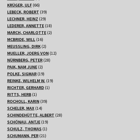
66
Produkte
KRÜGER, ULF
66
Produkte
39
LEBECK, ROBERT
39
29
Produkte
LECHNER, HEINZ
29
Produkte
18
LEDERER, ANNETTE
18
Produkte
2
MARCH, CHARLOTTE
2
16
Produkte
MCBRIDE, WILL
16
Produkte
2
MEUSSLING, DIRK
2
Produkte
12
MUELLER, JOERG VON
12
28
Produkte
NÜRNBERG, PETER
28
2
Produkte
PAIK, NAM JUNE
2
Produkte
19
POLKE, SIGMAR
19
Produkte
19
REINKE, WILHELM W.
19
1
Produkte
RICHTER, GERHARD
1
1
Produkt
RITTS, HERB
1
Produkt
39
ROCHOLL, KARIN
39
14
Produkte
SCHELER, MAX
14
Produkte
28
SCHINDEHÜTTE, ALBERT
28
19
Produkte
SCHÖNAU, ANTJE
19
1
Produkte
SCHULZ, THOMAS
1
21
Produkt
SCHUMANN, PER
21